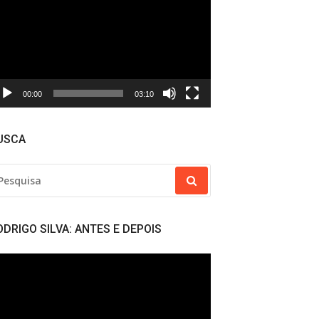
deo
00:00
03:10
USCA
SQUISAR
R:
ODRIGO SILVA: ANTES E DEPOIS
cador
deo