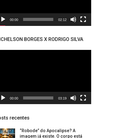
00:00
02:12
ICHELSON BORGES X RODRIGO SILVA
cador
deo
00:00
03:19
sts recentes
“Robode” do Apocalipse? A
imagem já existe. O corpo está