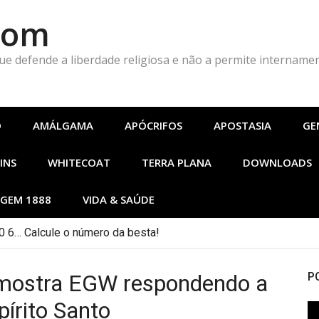
Com
que defende a liberdade religiosa e não a permite intername
O
AMÁLGAMA
APÓCRIFOS
APOSTASIA
GE
INS
WHITECOAT
TERRA PLANA
DOWNLOADS
GEM 1888
VIDA & SAÚDE
 6… Calcule o número da besta!
 mostra EGW respondendo a
P
írito Santo
To