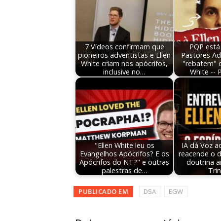
7 Vídeos confirmam que
PQP está
pioneiros adventistas e Ellen
Pastores Ad
White criam nos apócrifos,
"rebatem" cr
inclusive no…
White -- 
"Ellen White leu os
IA dá Voz a
Evangelhos Apócrifos? E os
reacende o 
Apócrifos do NT?" e outras
doutrina a
palestras de…
Tri
PUBLICADO EM
DSA
EGW