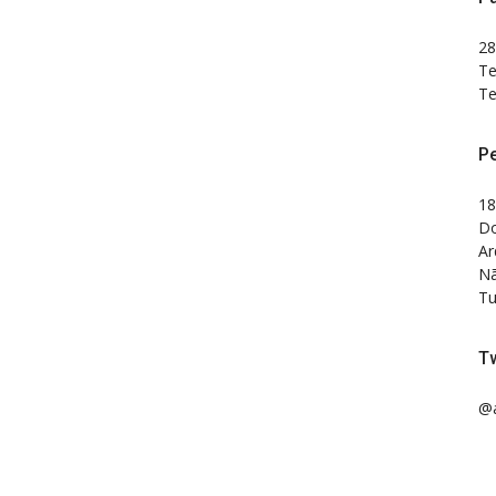
28
Te
Te
P
18
Do
Ar
Nã
Tu
Tw
@a