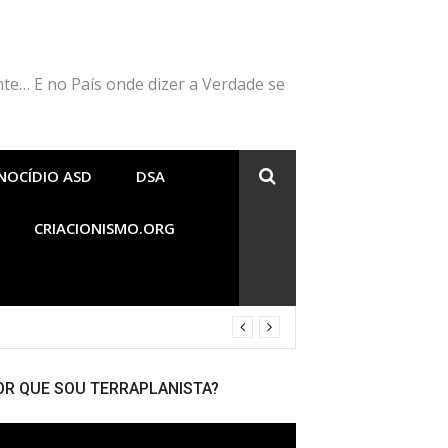
nte… E no País onde dizer a Verdade se
NOCÍDIO ASD
DSA
CRIACIONISMO.ORG
OR QUE SOU TERRAPLANISTA?
cador