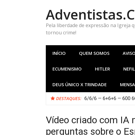
Pular
Adventistas.
para
o
conteúdo
Pela liberdade de expressão na Igreja 
tornou crime!
INÍCIO
QUEM SOMOS
AVIS
ECUMENISMO
HITLER
NEFIL
DEUS ÚNICO X TRINDADE
MENSA
DESTAQUES:
6/6/6 — 6+6+6 — 600 60
Vídeo criado com IA
perguntas sobre o Esp