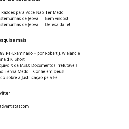
 Razões para Você Não Ter Medo
stemunhas de Jeová — Bem vindos!
stemunhas de Jeová — Defesa da fé!
esquise mais
88 Re-Examinado – por Robert J. Wieland e
nald K. Short
quivo X da IASD: Documentos irrefutáveis
o Tenha Medo – Confie em Deus!
do sobre a Justificação pela Fé
itter
dventistascom