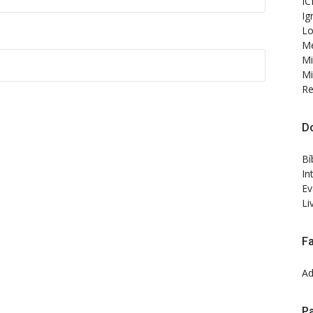
IC
Ig
Lo
Me
Mi
Mi
Re
D
Bí
In
Ev
Li
F
Ad
Pa