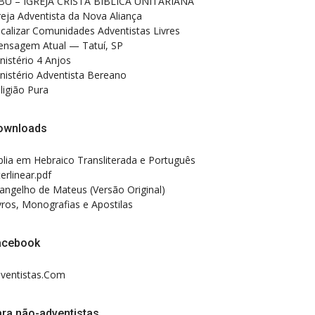
BU – IGREJA CRISTÃ BÍBLICA UNITARIANA
reja Adventista da Nova Aliança
calizar Comunidades Adventistas Livres
nsagem Atual — Tatuí, SP
nistério 4 Anjos
nistério Adventista Bereano
ligião Pura
ownloads
blia em Hebraico Transliterada e Português
terlinear.pdf
angelho de Mateus (Versão Original)
vros, Monografias e Apostilas
acebook
ventistas.Com
ra não-adventistas