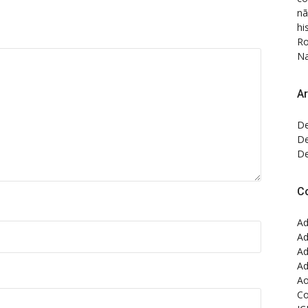
nã
hi
Ro
Na
Ar
De
De
De
C
Ad
Ad
Ad
Ad
Ao
Co