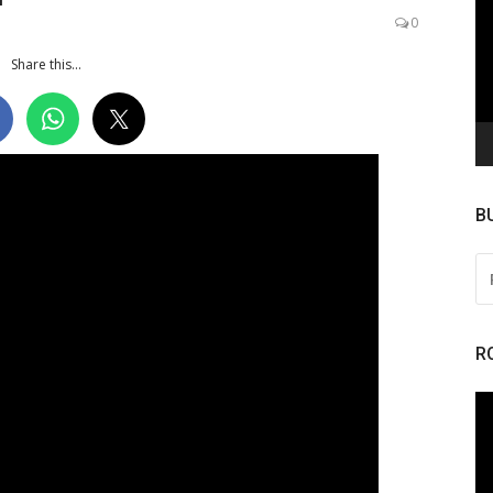
de
0
ví
Share this...
B
PE
PO
R
To
de
ví