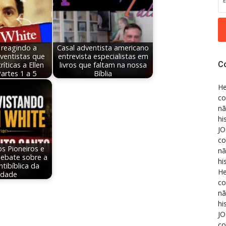
 reagindo a
Casal adventista americano
ventistas que
entrevista especialistas em
C
íticas a Ellen
livros que faltam na nossa
Partes 1 a 5
Bíblia
He
co
nã
hi
JO
co
os Pioneiros e
nã
debate sobre a
hi
ntibíblica da
He
ndade
co
nã
hi
JO
co