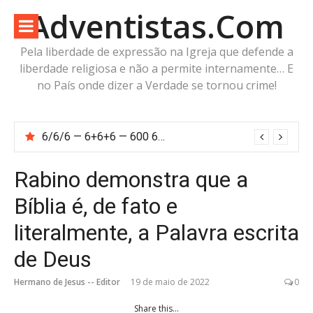
Pular
Adventistas.Com
para
o
Pela liberdade de expressão na Igreja que defende a
conteúdo
liberdade religiosa e não a permite internamente… E
no País onde dizer a Verdade se tornou crime!
6/6/6 — 6+6+6 — 600 60 6… Calcule o número da besta!
Rabino demonstra que a
Bíblia é, de fato e
literalmente, a Palavra escrita
de Deus
Hermano de Jesus -- Editor
19 de maio de 2022
0
Share this...