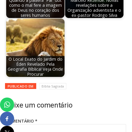
Quando a palavra “Pai” dói:
Marcelo Rezende: Novas
como o mal fere a imagem
revelações sobre a
de Deus no coração dos
Organização adventista e o
seres humanos
ex-pastor Rodrigo Silva
O Local Exato do Jardim do
Éden Revelado Pela
Geografia Bíblica! Veja Onde
Procurar
PUBLICADO EM
Bíblia Sagrada
Deixe um comentário
COMENTÁRIO
*