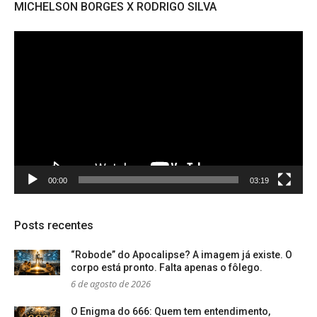
MICHELSON BORGES X RODRIGO SILVA
Tocador
de
vídeo
00:00
03:19
Posts recentes
“Robode” do Apocalipse? A imagem já existe. O
corpo está pronto. Falta apenas o fôlego.
6 de agosto de 2026
O Enigma do 666: Quem tem entendimento,