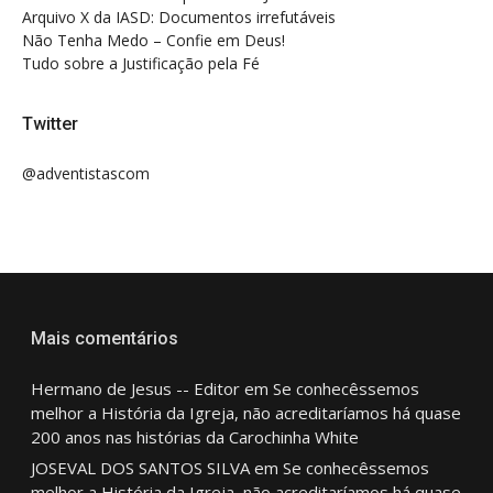
Arquivo X da IASD: Documentos irrefutáveis
Não Tenha Medo – Confie em Deus!
Tudo sobre a Justificação pela Fé
Twitter
@adventistascom
Mais comentários
Hermano de Jesus -- Editor
em
Se conhecêssemos
melhor a História da Igreja, não acreditaríamos há quase
200 anos nas histórias da Carochinha White
JOSEVAL DOS SANTOS SILVA
em
Se conhecêssemos
melhor a História da Igreja, não acreditaríamos há quase