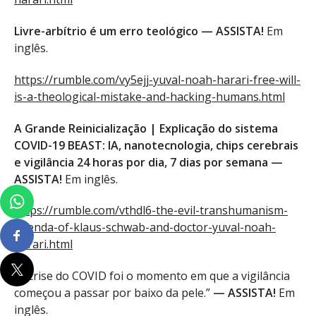
Livre-arbítrio é um erro teológico — ASSISTA!
Em
inglês.
https://rumble.com/vy5ejj-yuval-noah-harari-free-will-
is-a-theological-mistake-and-hacking-humans.html
A Grande Reinicialização | Explicação do sistema
COVID-19 BEAST: IA, nanotecnologia, chips cerebrais
e vigilância 24 horas por dia, 7 dias por semana —
ASSISTA!
Em inglês.
https://rumble.com/vthdl6-the-evil-transhumanism-
agenda-of-klaus-schwab-and-doctor-yuval-noah-
harari.html
“A crise do COVID foi o momento em que a vigilância
começou a passar por baixo da pele.”
— ASSISTA!
Em
inglês.