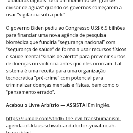
“ditaduras digitais” terá um momento de “grande
divisor de águas” quando os governos começarem a
usar “vigilância sob a pele”.
O governo Biden pediu ao Congresso US$ 6,5 bilhões
para financiar uma nova agência de pesquisa
biomédica que fundiria “segurança nacional” com
“segurança de saúde” de forma a usar recursos físicos
e saúde mental “sinais de alerta” para prevenir surtos
de doenças ou violência antes que eles ocorram. Tal
sistema é uma receita para uma organização
tecnocrática “pré-crime” com potencial para
criminalizar doenças mentais e físicas, bem como o
“pensamento errado”.
Acabou o Livre Arbítrio — ASSISTA!
Em inglês.
https://rumble.com/vthdl6-the-evil-transhumanism-
agenda-of-klaus-schwab-and-doctor-yuval-noah-
harari.html