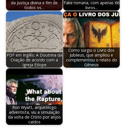
da Justiça divina e fim de
Fake romana, com apenas 66
todos os…
livros...
Como surgiu o Livro dos
PDF em Inglês: A Doutrina da
Jubileus, que ampliou e
Criação de acordo com a
complementou o relato do
Igreja Etíope
Gênesis
Ron Wyatt, arqueólogo
adventista, viu a simulação
da volta de Cristo por anjos
caídos