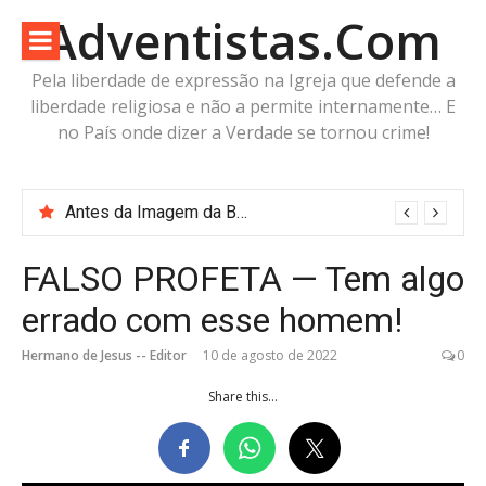
Pular
Adventistas.Com
para
o
Pela liberdade de expressão na Igreja que defende a
conteúdo
liberdade religiosa e não a permite internamente… E
no País onde dizer a Verdade se tornou crime!
Antes da Imagem da Besta: Estaria a Humanidade Construindo a Imagem Pré-Besta com cabeça de Cordeiro e Voz do Dragão?
FALSO PROFETA — Tem algo
errado com esse homem!
Hermano de Jesus -- Editor
10 de agosto de 2022
0
Share this...