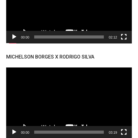
00:00
02:12
MICHELSON BORGES X RODRIGO SILVA
Tocador
de
vídeo
00:00
03:19