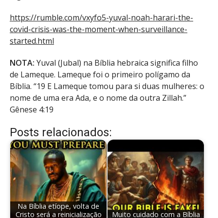
https://rumble.com/vxyfo5-yuval-noah-harari-the-
covid-crisis-was-the-moment-when-surveillance-
started.html
NOTA:
Yuval (Jubal) na Bíblia hebraica significa filho
de Lameque. Lameque foi o primeiro polígamo da
Bíblia. “19 E Lameque tomou para si duas mulheres: o
nome de uma era Ada, e o nome da outra Zillah.”
Gênese 4:19
Posts relacionados:
Na Bíblia etíope, volta de
Cristo será a reinicialização
Muito cuidado com a Bíblia