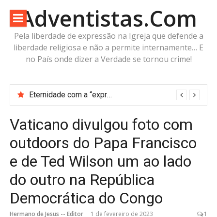
Pular
Adventistas.Com
para
o
Pela liberdade de expressão na Igreja que defende a
conteúdo
liberdade religiosa e não a permite internamente… E
no País onde dizer a Verdade se tornou crime!
Eternidade com a “expressa imagem do Pai” ou futuro incerto com a “imagem da Besta”?
Vaticano divulgou foto com
outdoors do Papa Francisco
e de Ted Wilson um ao lado
do outro na República
Democrática do Congo
Hermano de Jesus -- Editor
1 de fevereiro de 2023
1