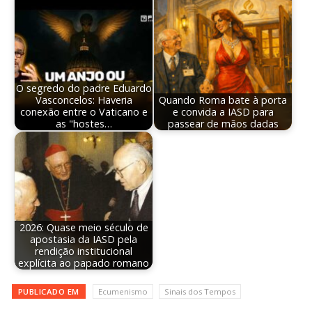
O segredo do padre Eduardo
Vasconcelos: Haveria
Quando Roma bate à porta
conexão entre o Vaticano e
e convida a IASD para
as "hostes…
passear de mãos dadas
2026: Quase meio século de
apostasia da IASD pela
rendição institucional
explícita ao papado romano
PUBLICADO EM
Ecumenismo
Sinais dos Tempos