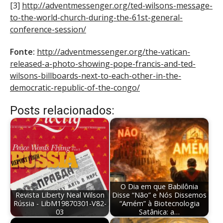
[3]
http://adventmessenger.org/ted-wilsons-message-
to-the-world-church-during-the-61st-general-
conference-session/
Fonte:
http://adventmessenger.org/the-vatican-
released-a-photo-showing-pope-francis-and-ted-
wilsons-billboards-next-to-each-other-in-the-
democratic-republic-of-the-congo/
Posts relacionados:
O Dia em que Babilônia
Revista Liberty Neal Wilson
Disse “Não” e Nós Dissemos
Rússia - LibM19870301-V82-
“Amém” à Biotecnologia
03
Satânica: a…