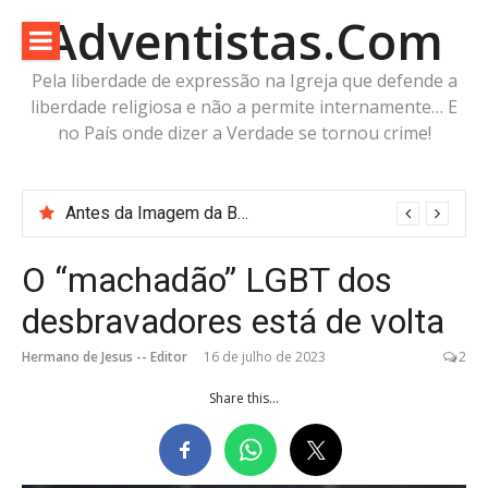
Pular
Adventistas.Com
para
o
Pela liberdade de expressão na Igreja que defende a
conteúdo
liberdade religiosa e não a permite internamente… E
no País onde dizer a Verdade se tornou crime!
“Robode” do Apocalipse? A imagem já existe. O corpo está pronto. Falta apenas o fôlego.
O “machadão” LGBT dos
desbravadores está de volta
Hermano de Jesus -- Editor
16 de julho de 2023
2
Share this...