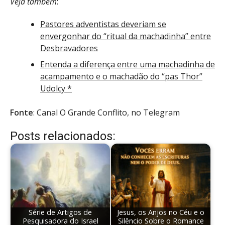
Veja também
:
Pastores adventistas deveriam se
envergonhar do “ritual da machadinha” entre
Desbravadores
Entenda a diferença entre uma machadinha de
acampamento e o machadão do “pas Thor”
Udolcy *
Fonte
: Canal O Grande Conflito, no Telegram
Posts relacionados:
Série de Artigos de
Jesus, os Anjos no Céu e o
Pesquisadora do Israel
Silêncio Sobre o Romance