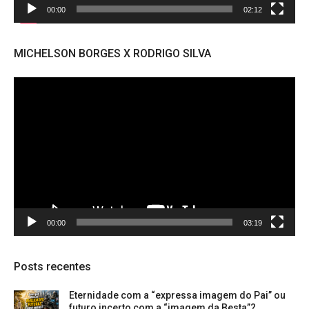
00:00
02:12
MICHELSON BORGES X RODRIGO SILVA
Tocador
de
vídeo
00:00
03:19
Posts recentes
Eternidade com a “expressa imagem do Pai” ou
futuro incerto com a “imagem da Besta”?