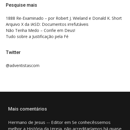
Pesquise mais
1888 Re-Examinado – por Robert J. Wieland e Donald K. Short
Arquivo X da IASD: Documentos irrefutáveis
Não Tenha Medo – Confie em Deus!
Tudo sobre a Justificação pela Fé
Twitter
@adventistascom
Mais comentários
Hermano de Jesus -- Editor
em
Se conhecêssemos
melhor a História da Igreja, não acreditaríamos há quase