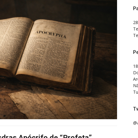
Pa
28
Te
Te
P
18
Do
Ar
Nã
Tu
Tw
@a
dras Apócrifo de “Profeta”