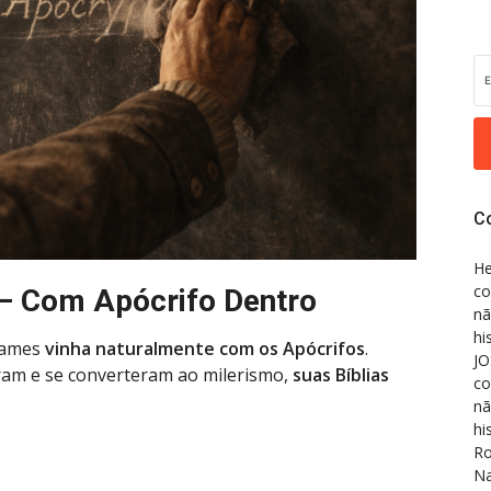
C
He
co
 — Com Apócrifo Dentro
nã
hi
 James
vinha naturalmente com os Apócrifos
.
JO
ram e se converteram ao milerismo,
suas Bíblias
co
nã
hi
Ro
Na