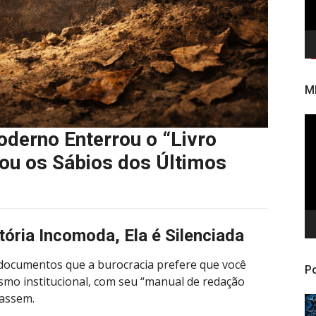
M
To
erno Enterrou o “Livro
de
ví
ou os Sábios dos Últimos
ória Incomoda, Ela é Silenciada
documentos que a burocracia prefere que você
Po
ismo institucional, com seu “manual de redação
rassem.