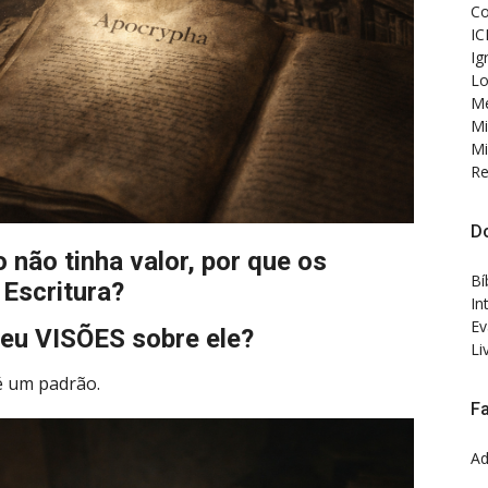
Co
IC
Ig
Lo
Me
Mi
Mi
Re
D
não tinha valor, por que os
Bí
 Escritura?
In
Ev
beu VISÕES sobre ele?
Li
 é um padrão.
F
Ad