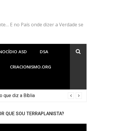
nte… E no País onde dizer a Verdade se
NOCÍDIO ASD
DSA
CRIACIONISMO.ORG
 que diz a Bíblia
OR QUE SOU TERRAPLANISTA?
cador