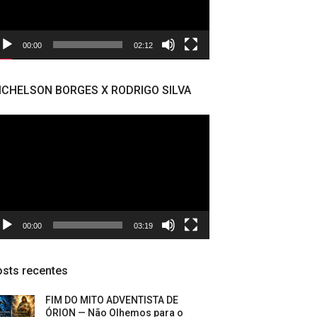
00:00
02:12
ICHELSON BORGES X RODRIGO SILVA
cador
deo
00:00
03:19
sts recentes
FIM DO MITO ADVENTISTA DE
ÓRION — Não Olhemos para o