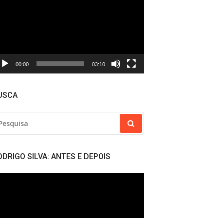
deo
00:00
03:10
USCA
SQUISAR
R:
ODRIGO SILVA: ANTES E DEPOIS
cador
deo