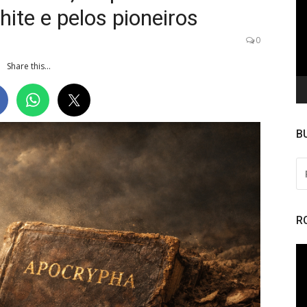
de
hite e pelos pioneiros
ví
0
Share this...
B
PE
PO
R
To
de
ví