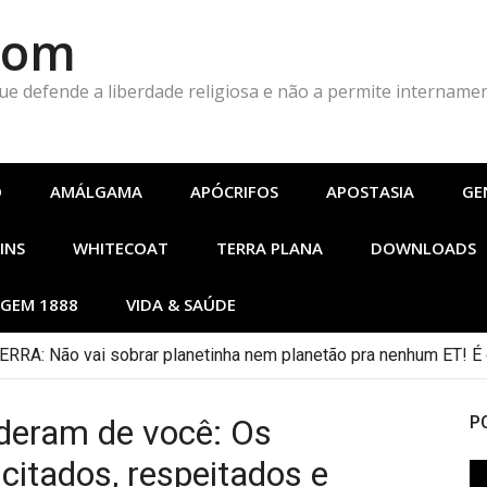
Com
que defende a liberdade religiosa e não a permite intername
O
AMÁLGAMA
APÓCRIFOS
APOSTASIA
GE
INS
WHITECOAT
TERRA PLANA
DOWNLOADS
GEM 1888
VIDA & SAÚDE
A: Não vai sobrar planetinha nem planetão pra nenhum ET! É o
deram de você: Os
P
 citados, respeitados e
To