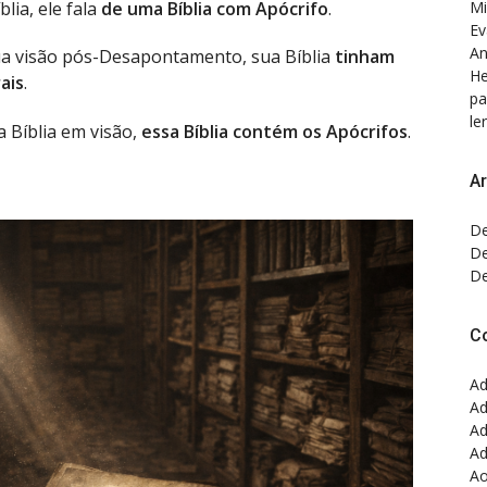
Mi
lia, ele fala
de uma Bíblia com Apócrifo
.
Ev
An
a visão pós-Desapontamento, sua Bíblia
tinham
He
ais
.
pa
ler
 Bíblia em visão,
essa Bíblia contém os Apócrifos
.
Ar
De
De
De
C
Ad
Ad
Ad
Ad
Ao