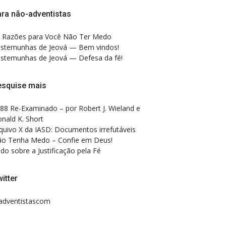
ra não-adventistas
 Razões para Você Não Ter Medo
stemunhas de Jeová — Bem vindos!
stemunhas de Jeová — Defesa da fé!
esquise mais
88 Re-Examinado – por Robert J. Wieland e
nald K. Short
quivo X da IASD: Documentos irrefutáveis
o Tenha Medo – Confie em Deus!
do sobre a Justificação pela Fé
itter
dventistascom