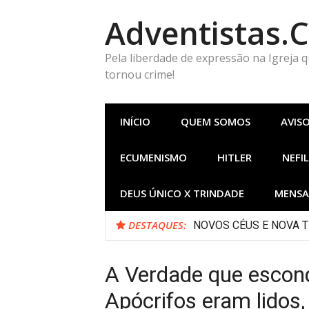
Pular
Adventistas.
para
o
conteúdo
Pela liberdade de expressão na Igreja 
tornou crime!
INÍCIO
QUEM SOMOS
AVIS
ECUMENISMO
HITLER
NEFIL
DEUS ÚNICO X TRINDADE
MENSA
DESTAQUES:
NOVOS CÉUS E NOVA TERR
A Verdade que escon
Apócrifos eram lidos,