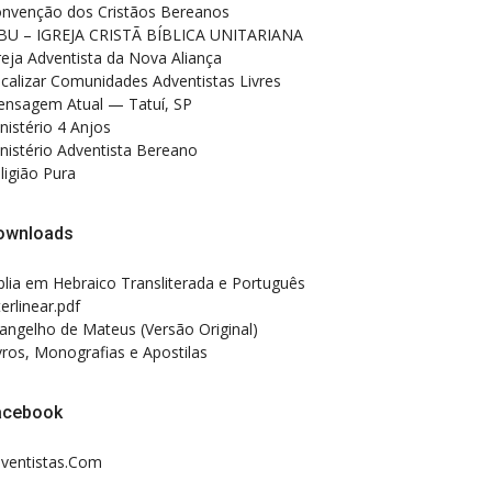
nvenção dos Cristãos Bereanos
BU – IGREJA CRISTÃ BÍBLICA UNITARIANA
reja Adventista da Nova Aliança
calizar Comunidades Adventistas Livres
nsagem Atual — Tatuí, SP
nistério 4 Anjos
nistério Adventista Bereano
ligião Pura
ownloads
blia em Hebraico Transliterada e Português
terlinear.pdf
angelho de Mateus (Versão Original)
vros, Monografias e Apostilas
acebook
ventistas.Com