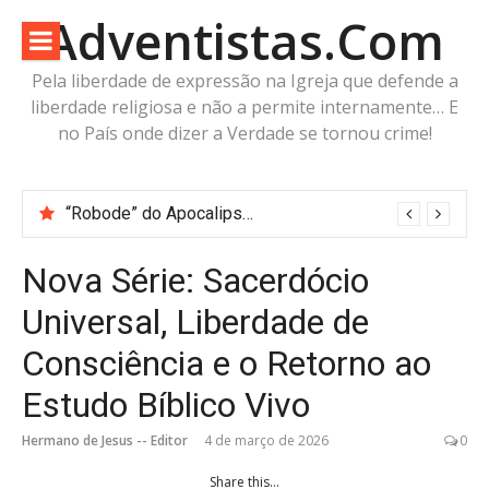
Pular
Adventistas.Com
para
o
Pela liberdade de expressão na Igreja que defende a
conteúdo
liberdade religiosa e não a permite internamente… E
no País onde dizer a Verdade se tornou crime!
“Robode” do Apocalipse? A imagem já existe. O corpo está pronto. Falta apenas o fôlego.
Nova Série: Sacerdócio
Universal, Liberdade de
Consciência e o Retorno ao
Estudo Bíblico Vivo
Hermano de Jesus -- Editor
4 de março de 2026
0
Share this...