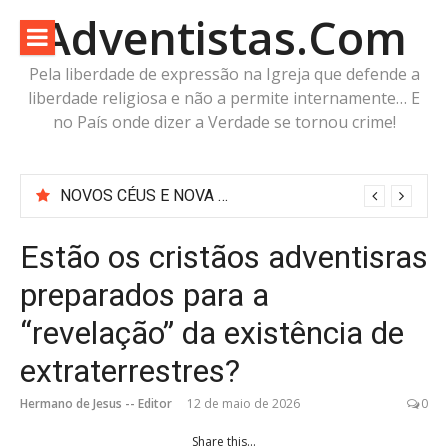
Pular
Adventistas.Com
para
o
Pela liberdade de expressão na Igreja que defende a
conteúdo
liberdade religiosa e não a permite internamente… E
no País onde dizer a Verdade se tornou crime!
NOVOS CÉUS E NOVA TERRA: Não vai sobrar planetinha nem planetão pra nenhum ET! É o que diz a Bíblia
Estão os cristãos adventisras
preparados para a
“revelação” da existência de
extraterrestres?
Hermano de Jesus -- Editor
12 de maio de 2026
0
Share this...