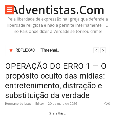
Pular
Adventistas.Com
para
o
Pela liberdade de expressão na Igreja que defende a
conteúdo
liberdade religiosa e não a permite internamente… E
no País onde dizer a Verdade se tornou crime!
Antes da Imagem da Besta: Estaria a Humanidade Construindo a Imagem Pré-Besta com cabeça de Cordeiro e Voz do Dragão?
OPERAÇÃO DO ERRO 1 — O
propósito oculto das mídias:
entretenimento, distração e
substituição da verdade
Hermano de Jesus -- Editor
20 de maio de 2026
0
Share this...