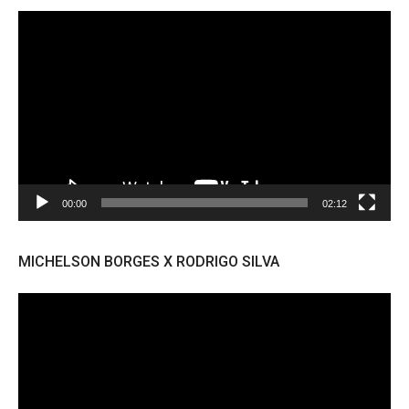
Tocador
de
vídeo
00:00
02:12
MICHELSON BORGES X RODRIGO SILVA
Tocador
de
vídeo