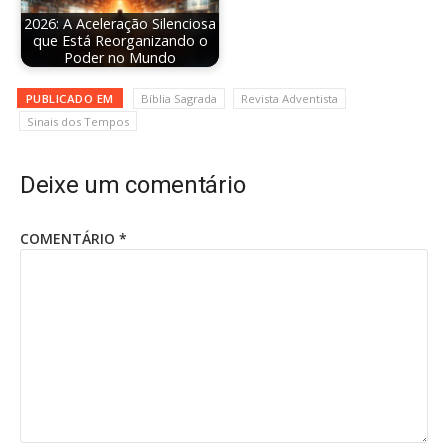
2026: A Aceleração Silenciosa
que Está Reorganizando o
Poder no Mundo
PUBLICADO EM
Bíblia Sagrada
Revista Adventista
Sinais dos Tempos
Deixe um comentário
COMENTÁRIO
*