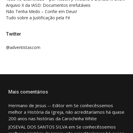
Arquivo X da IASD: Documentos irrefutáveis
Não Tenha Medo – Confie em Deus!
Tudo sobre a Justificação pela Fé
Twitter
@adventistascom
Mais comentários
Hermano de Jesus -- Editor
em
Se conhecêssemos
melhor a História da Igreja, não acreditaríamos há quase
200 anos nas histórias da Carochinha White
JOSEVAL DOS SANTOS SILVA
em
Se conhecêssemos