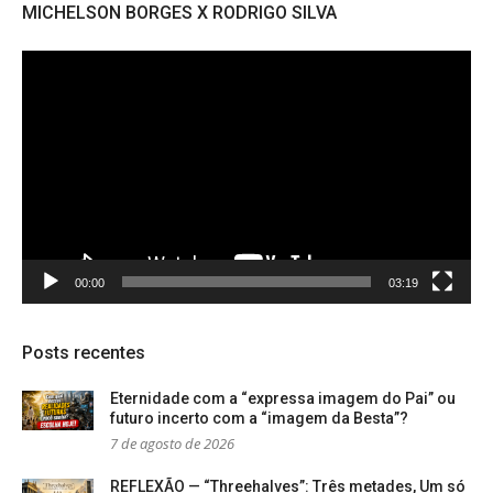
MICHELSON BORGES X RODRIGO SILVA
Tocador
de
vídeo
00:00
03:19
Posts recentes
Eternidade com a “expressa imagem do Pai” ou
futuro incerto com a “imagem da Besta”?
7 de agosto de 2026
REFLEXÃO — “Threehalves”: Três metades, Um só