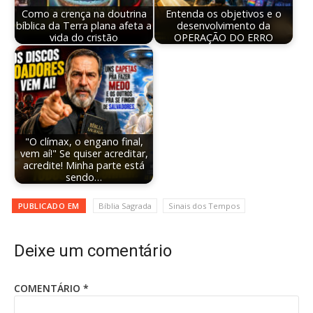
Como a crença na doutrina
Entenda os objetivos e o
bíblica da Terra plana afeta a
desenvolvimento da
vida do cristão
OPERAÇÃO DO ERRO
"O clímax, o engano final,
vem aí!" Se quiser acreditar,
acredite! Minha parte está
sendo…
PUBLICADO EM
Bíblia Sagrada
Sinais dos Tempos
Deixe um comentário
COMENTÁRIO
*