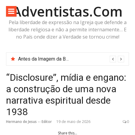
Pular
Adventistas.Com
para
o
Pela liberdade de expressão na Igreja que defende a
conteúdo
liberdade religiosa e não a permite internamente… E
no País onde dizer a Verdade se tornou crime!
“Robode” do Apocalipse? A imagem já existe. O corpo está pronto. Falta apenas o fôlego.
“Disclosure”, mídia e engano:
a construção de uma nova
narrativa espiritual desde
1938
Hermano de Jesus -- Editor
19 de maio de 2026
0
Share this...