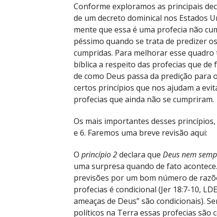
Conforme exploramos as principais decla
de um decreto dominical nos Estados 
mente que essa é uma profecia não cu
péssimo quando se trata de predizer o
cumpridas. Para melhorar esse quadro t
bíblica a respeito das profecias que de
de como Deus passa da predição para 
certos princípios que nos ajudam a evi
profecias que ainda não se cumpriram.
Os mais importantes desses princípios, 
e 6. Faremos uma breve revisão aqui:
O
princípio 2
declara que
Deus nem sempre
uma surpresa quando de fato acontece
previsões por um bom número de razões
profecias é condicional (Jer 18:7-10, L
ameaças de Deus” são condicionais). Se
políticos na Terra essas profecias sã