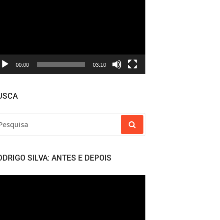
deo
00:00
03:10
USCA
SQUISAR
R:
ODRIGO SILVA: ANTES E DEPOIS
cador
deo