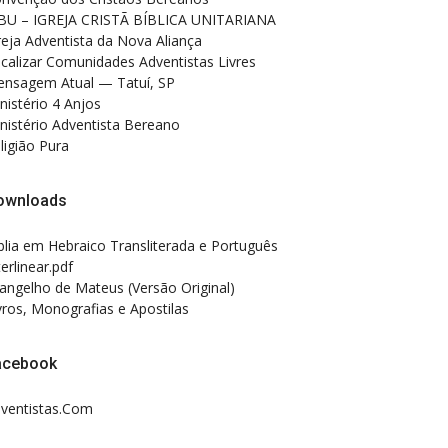
BU – IGREJA CRISTÃ BÍBLICA UNITARIANA
reja Adventista da Nova Aliança
calizar Comunidades Adventistas Livres
nsagem Atual — Tatuí, SP
nistério 4 Anjos
nistério Adventista Bereano
ligião Pura
ownloads
blia em Hebraico Transliterada e Português
terlinear.pdf
angelho de Mateus (Versão Original)
vros, Monografias e Apostilas
acebook
ventistas.Com