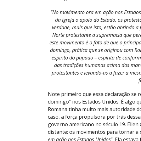
“No movimento ora em ação nos Estados U
da igreja o apoio do Estado, os protes
verdade, mais que isto, estão abrindo a
Norte protestante a supremacia que per
este movimento é o fato de que o principa
domingo, prática que se originou com Rom
espírito do papado – espírito de conf
das tradições humanas acima dos mand
protestantes e levando-as a fazer a mes
f
Note primeiro que essa declaração se r
domingo” nos Estados Unidos. É algo q
Romana tinha muito mais autoridade do
caso, a força propulsora por trás dessa
governo americano no século 19. Ellen 
distante: os movimentos para tornar a
em ação nos Estados Unidos
“. Ela estav