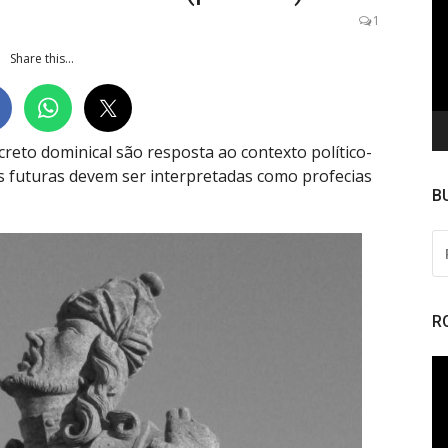
de
1
ví
Share this...
ecreto dominical são resposta ao contexto político-
es futuras devem ser interpretadas como profecias
B
PE
PO
R
To
de
ví