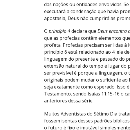
das nações ou entidades envolvidas. S
executará a condenação que havia prom
apostasia, Deus não cumprirá as promes
O
princípio 4
declara que
Deus encontra a
que as profecias contêm elementos que
profeta. Profecias precisam ser lidas à
princípio 6 está relacionado ao 4: ele d
linguagem do presente e passado do pro
extensão natural do tempo e lugar do 
ser previsível é porque a linguagem, o 
originais podem mudar o suficiente ao 
seja exatamente como esperado. Isso é
Testamento, sendo Isaías 11:15-16 o c
anteriores dessa série.
Muitos Adventistas do Sétimo Dia trata
fossem isentas desses padrões bíblicos
o futuro é fixo e imutável simplesmente