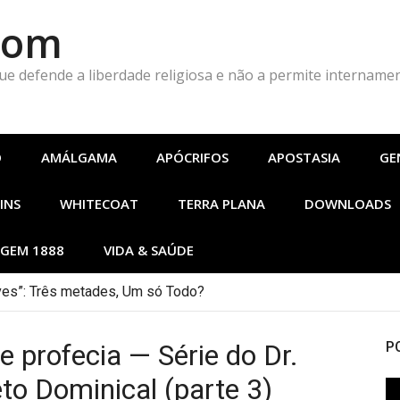
Com
que defende a liberdade religiosa e não a permite intername
O
AMÁLGAMA
APÓCRIFOS
APOSTASIA
GE
INS
WHITECOAT
TERRA PLANA
DOWNLOADS
GEM 1888
VIDA & SAÚDE
es”: Três metades, Um só Todo?
e profecia — Série do Dr.
P
to Dominical (parte 3)
To