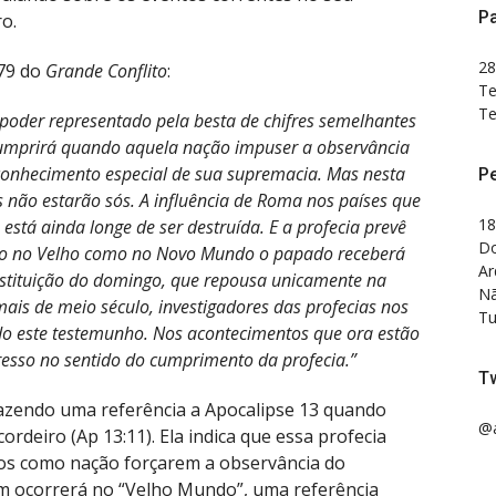
Pa
o.
28
579 do
Grande Conflito
:
Te
Te
poder representado pela besta de chifres semelhantes
 cumprirá quando aquela nação impuser a observância
onhecimento especial de sua supremacia. Mas nesta
P
ão estarão sós. A influência de Roma nos países que
18
stá ainda longe de ser destruída. E a profecia prevê
Do
o no Velho como no Novo Mundo o papado receberá
Ar
stituição do domingo, que repousa unicamente na
Nã
ais de meio século, investigadores das profecias nos
Tu
o este testemunho. Nos acontecimentos que ora estão
resso no sentido do cumprimento da profecia.”
Tw
fazendo uma referência a Apocalipse 13 quando
@a
rdeiro (Ap 13:11). Ela indica que essa profecia
os como nação forçarem a observância do
 ocorrerá no “Velho Mundo”, uma referência