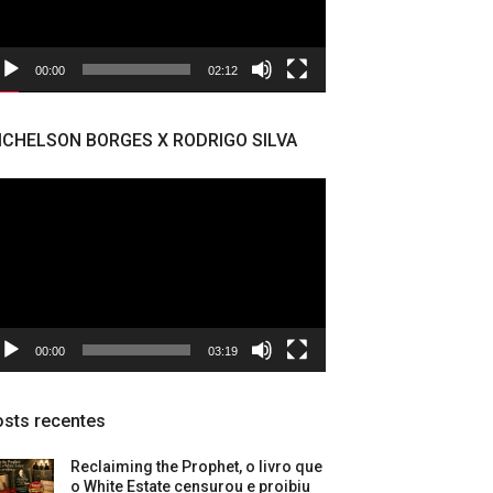
00:00
02:12
ICHELSON BORGES X RODRIGO SILVA
cador
deo
00:00
03:19
sts recentes
Reclaiming the Prophet, o livro que
o White Estate censurou e proibiu