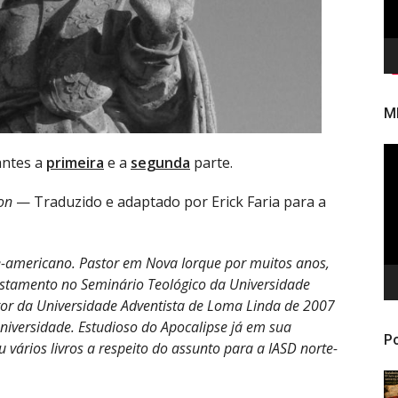
M
To
 antes a
primeira
e a
segunda
parte.
de
ví
on
— Traduzido e adaptado por Erick Faria para a
e-americano. Pastor em Nova Iorque por muitos anos,
estamento no Seminário Teológico da Universidade
itor da Universidade Adventista de Loma Linda de 2007
iversidade. Estudioso do Apocalipse já em sua
Po
 vários livros a respeito do assunto para a IASD norte-