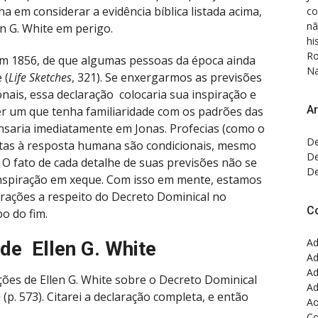
a em considerar a evidência bíblica listada acima,
co
nã
n G. White em perigo.
hi
Ro
a em 1856, de que algumas pessoas da época ainda
Na
 (
Life Sketches
, 321). Se enxergarmos as previsões
onais, essa declaração colocaria sua inspiração e
Ar
er um que tenha familiaridade com os padrões das
nsaria imediatamente em Jonas. Profecias (como o
De
itas à resposta humana são condicionais, mesmo
De
 O fato de cada detalhe de suas previsões não se
De
 inspiração em xeque. Com isso em mente, estamos
larações a respeito do Decreto Dominical no
C
o do fim.
Ad
 de Ellen G. White
Ad
Ad
ções de Ellen G. White sobre o Decreto Dominical
Ad
o
(p. 573). Citarei a declaração completa, e então
Ao
Co