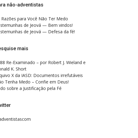
ra não-adventistas
 Razões para Você Não Ter Medo
stemunhas de Jeová — Bem vindos!
stemunhas de Jeová — Defesa da fé!
esquise mais
88 Re-Examinado – por Robert J. Wieland e
nald K. Short
quivo X da IASD: Documentos irrefutáveis
o Tenha Medo – Confie em Deus!
do sobre a Justificação pela Fé
itter
dventistascom