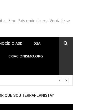
nte… E no País onde dizer a Verdade se
NOCÍDIO ASD
DSA
CRIACIONISMO.ORG
OR QUE SOU TERRAPLANISTA?
cador