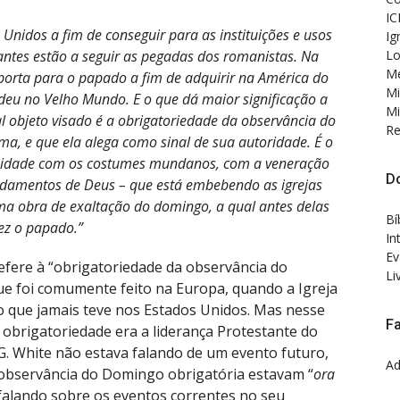
IC
nidos a fim de conseguir para as instituições e usos
Ig
Lo
tantes estão a seguir as pegadas dos romanistas. Na
Me
 porta para o papado a fim de adquirir na América do
Mi
deu no Velho Mundo. E o que dá maior significação a
Mi
l objeto visado é a obrigatoriedade da observância do
Re
a, e que ela alega como sinal de sua autoridade. É o
ormidade com os costumes mundanos, com a veneração
D
amentos de Deus – que está embebendo as igrejas
ma obra de exaltação do domingo, a qual antes delas
Bí
ez o papado.”
In
Ev
efere à “obrigatoriedade da observância do
Li
ue foi comumente feito na Europa, quando a Igreja
 que jamais teve nos Estados Unidos. Mas nesse
F
 obrigatoriedade era a liderança Protestante do
G. White não estava falando de um evento futuro,
Ad
 observância do Domingo obrigatória estavam “
ora
a falando sobre os eventos correntes no seu