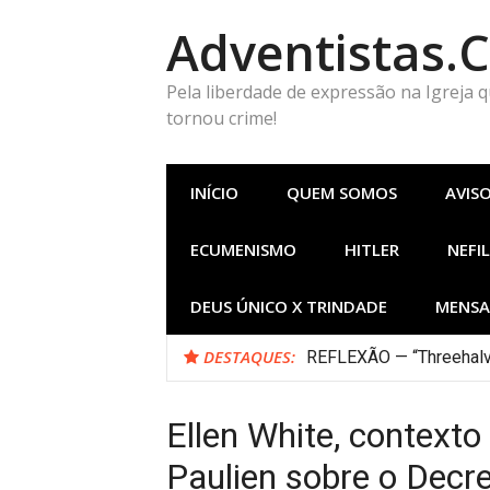
Pular
Adventistas.
para
o
conteúdo
Pela liberdade de expressão na Igreja 
tornou crime!
INÍCIO
QUEM SOMOS
AVIS
ECUMENISMO
HITLER
NEFIL
DEUS ÚNICO X TRINDADE
MENSA
DESTAQUES:
REFLEXÃO — “Threehalv
Ellen White, contexto 
Paulien sobre o Decre