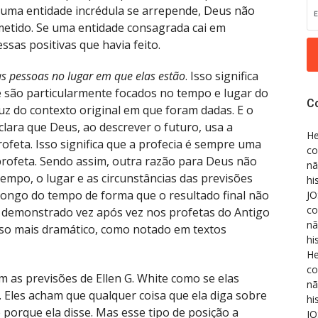
e uma entidade incrédula se arrepende, Deus não
etido. Se uma entidade consagrada cai em
sas positivas que havia feito.
s pessoas no lugar em que elas estão
. Isso significa
 são particularmente focados no tempo e lugar do
C
 luz do contexto original em que foram dadas. E o
eclara que Deus, ao descrever o futuro, usa a
He
feta. Isso significa que a profecia é sempre uma
co
profeta. Sendo assim, outra razão para Deus não
nã
tempo, o lugar e as circunstâncias das previsões
hi
longo do tempo de forma que o resultado final não
JO
co
 demonstrado vez após vez nos profetas do Antigo
nã
aso mais dramático, como notado em textos
hi
He
co
m as previsões de Ellen G. White como se elas
nã
. Eles acham que qualquer coisa que ela diga sobre
hi
 porque ela disse. Mas esse tipo de posição a
JO