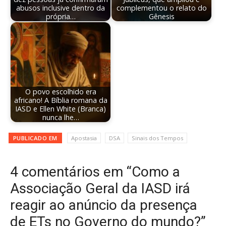
abusos inclusive dentro da
complementou o relato do
própria…
Gênesis
O povo escolhido era
africano! A Bíblia romana da
IASD e Ellen White (Branca)
nunca lhe…
PUBLICADO EM
Apostasia
DSA
Sinais dos Tempos
4 comentários em “Como a
Associação Geral da IASD irá
reagir ao anúncio da presença
de ETs no Governo do mundo?”