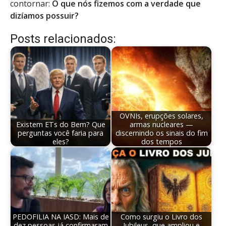
contornar:
O que nós fizemos com a verdade que
dizíamos possuir?
Posts relacionados:
OVNIs, erupções solares,
Existem ETs do Bem? Que
armas nucleares —
perguntas você faria para
discernindo os sinais do fim
eles?
dos tempos
PEDOFILIA NA IASD: Mais de
Como surgiu o Livro dos
dez pessoas já confirmaram
Jubileus, que ampliou e