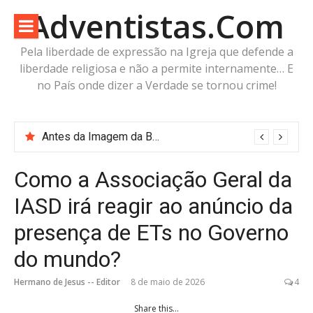
Pular
Adventistas.Com
para
o
Pela liberdade de expressão na Igreja que defende a
conteúdo
liberdade religiosa e não a permite internamente… E
no País onde dizer a Verdade se tornou crime!
“Robode” do Apocalipse? A imagem já existe. O corpo está pronto. Falta apenas o fôlego.
Como a Associação Geral da
IASD irá reagir ao anúncio da
presença de ETs no Governo
do mundo?
Hermano de Jesus -- Editor
8 de maio de 2026
4
Share this...