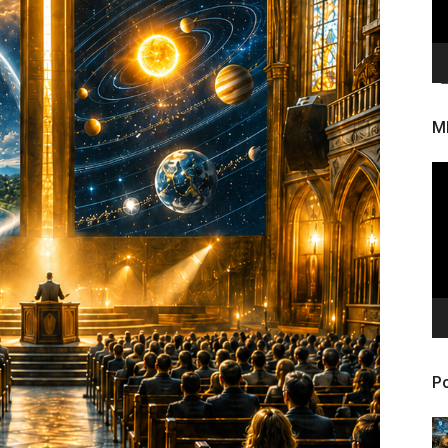
M
To
de
ví
Po