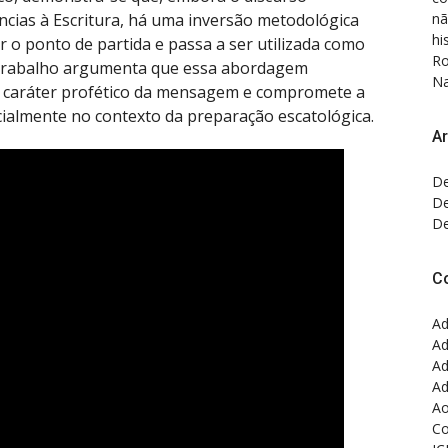
nã
ncias à Escritura, há uma inversão metodológica
hi
ser o ponto de partida e passa a ser utilizada como
Ro
O trabalho argumenta que essa abordagem
Na
 o caráter profético da mensagem e compromete a
cialmente no contexto da preparação escatológica.
Ar
De
De
De
C
Ad
Ad
Ad
Ad
Ao
Co