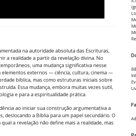
IC
Ig
Lo
Me
Mi
Mi
Re
amentada na autoridade absoluta das Escrituras,
D
r a realidade a partir da revelação divina. No
temporâneos, uma mudança significativa nesse
Bí
 elementos externos — ciência, cultura, cinema —
In
rdade bíblica, mas como estruturas iniciais sobre
Ev
nstruída. Essa mudança, embora muitas vezes sutil,
Li
logia e para a espiritualidade prática.
F
ndência ao iniciar sua construção argumentativa a
rais, deslocando a Bíblia para um papel secundário. O
Ad
 qual a revelação não define mais a realidade, mas
Pa