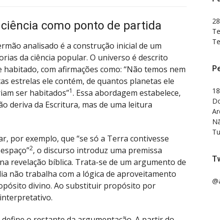
28
: ciência como ponto de partida
Te
Te
rmão analisado é a construção inicial de um
ias da ciência popular. O universo é descrito
P
e habitado, com afirmações como: “Não temos nem
as estrelas ele contém, de quantos planetas ele
18
1
iam ser habitados”
. Essa abordagem estabelece,
Do
o deriva da Escritura, mas de uma leitura
Ar
Nã
Tu
ar, por exemplo, que “se só a Terra contivesse
2
 espaço”
, o discurso introduz uma premissa
Tw
 na revelação bíblica. Trata-se de um argumento de
blia não trabalha com a lógica de aproveitamento
@a
pósito divino. Ao substituir propósito por
interpretativo.
define o restante da argumentação. A partir do