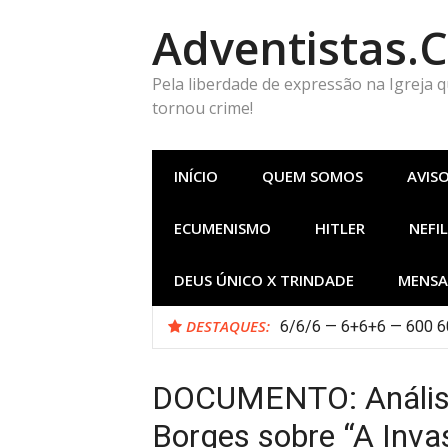
Pular
Adventistas.
para
o
conteúdo
Pela liberdade de expressão na Igreja 
tornou crime!
INÍCIO
QUEM SOMOS
AVIS
ECUMENISMO
HITLER
NEFIL
DEUS ÚNICO X TRINDADE
MENSA
DESTAQUES:
6/6/6 — 6+6+6 — 600 60
DOCUMENTO: Análise
Borges sobre “A Inva