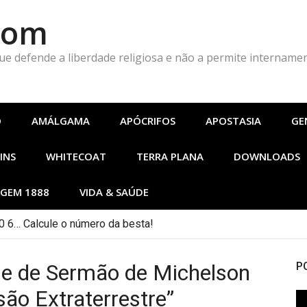
Com
que defende a liberdade religiosa e não a permite intername
O
AMÁLGAMA
APÓCRIFOS
APOSTASIA
GE
INS
WHITECOAT
TERRA PLANA
DOWNLOADS
GEM 1888
VIDA & SAÚDE
 6… Calcule o número da besta!
 de Sermão de Michelson
P
são Extraterrestre”
To