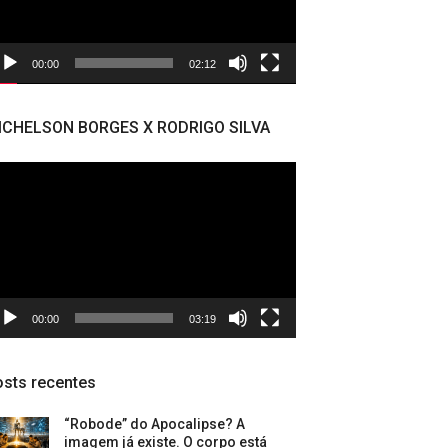
00:00
02:12
ICHELSON BORGES X RODRIGO SILVA
cador
deo
00:00
03:19
sts recentes
“Robode” do Apocalipse? A
imagem já existe. O corpo está