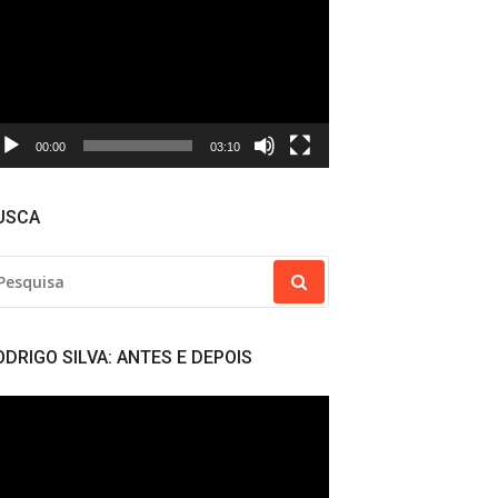
deo
00:00
03:10
USCA
SQUISAR
R:
ODRIGO SILVA: ANTES E DEPOIS
cador
deo