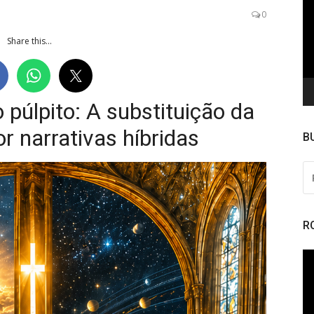
de
0
ví
Share this...
púlpito: A substituição da
r narrativas híbridas
B
PE
PO
R
To
de
ví