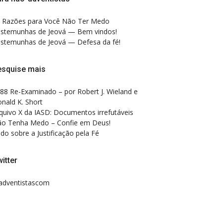
 Razões para Você Não Ter Medo
stemunhas de Jeová — Bem vindos!
stemunhas de Jeová — Defesa da fé!
esquise mais
88 Re-Examinado – por Robert J. Wieland e
nald K. Short
quivo X da IASD: Documentos irrefutáveis
o Tenha Medo – Confie em Deus!
do sobre a Justificação pela Fé
itter
dventistascom