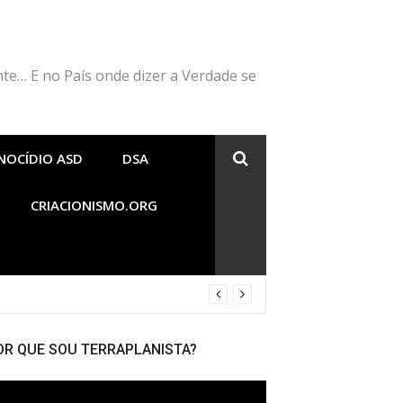
nte… E no País onde dizer a Verdade se
NOCÍDIO ASD
DSA
CRIACIONISMO.ORG
OR QUE SOU TERRAPLANISTA?
cador