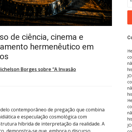
so de ciência, cinema e
C
damento hermenêutico em
He
os
co
nã
ichelson Borges sobre “A Invasão
hi
JO
co
nã
hi
He
co
modelo contemporâneo de pregação que combina
nã
midiática e especulação cosmológica com
hi
trutura híbrida de interpretação da realidade. A
JO
ico, demonstra-se que, embora o discurso
co