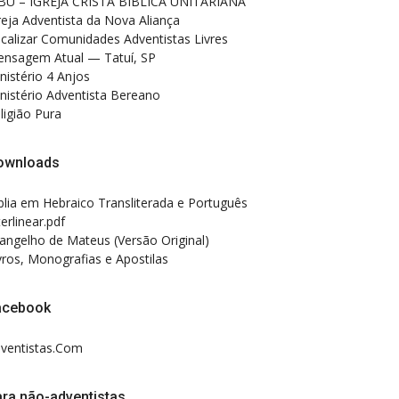
BU – IGREJA CRISTÃ BÍBLICA UNITARIANA
reja Adventista da Nova Aliança
calizar Comunidades Adventistas Livres
nsagem Atual — Tatuí, SP
nistério 4 Anjos
nistério Adventista Bereano
ligião Pura
ownloads
blia em Hebraico Transliterada e Português
terlinear.pdf
angelho de Mateus (Versão Original)
vros, Monografias e Apostilas
acebook
ventistas.Com
ra não-adventistas