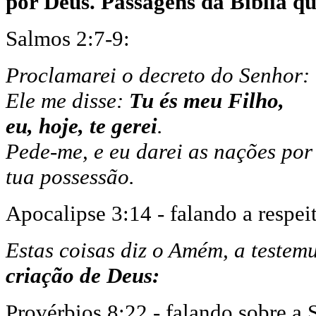
por Deus. Passagens da Bíblia qu
Salmos 2:7-9:
Proclamarei o decreto do Senhor:
Ele me disse:
Tu és meu Filho,
eu, hoje, te gerei
.
Pede-me, e eu darei as nações por
tua possessão.
Apocalipse 3:14 - falando a respei
Estas coisas diz o Amém, a testemu
criação de Deus:
Provérbios 8:22 - falando sobre a 