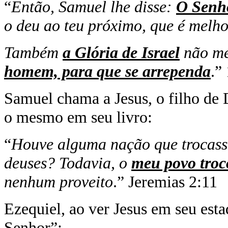
“
Então, Samuel lhe disse:
O Senh
o deu ao teu próximo, que é melho
Também
a Glória de Israel
não me
homem, para que se arrependa
.”
Samuel chama a Jesus, o filho de 
o mesmo em seu livro:
“
Houve alguma nação que trocasse
deuses? Todavia, o
meu povo troc
nenhum proveito
.” Jeremias 2:11
Ezequiel, ao ver Jesus em seu est
Senhor”: