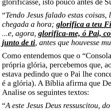
glorificasse, isto pouco antes de S
“
Tendo Jesus falado estas coisas, 
chegada a hora;
glorifica a teu F
...
e, agora,
glorifica-me, ó Pai, c
junto de ti
, antes que houvesse m
Como entendemos que o “Consolado
própria glória, percebemos que, ao
estava pedindo que o Pai lhe conc
é a glória). A Bíblia afirma que D
Analise os seguintes textos:
“
A este Jesus Deus ressuscitou, d