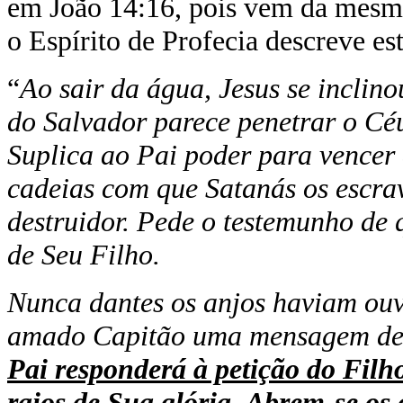
em João 14:16, pois vem da mesm
o Espírito de Profecia descreve es
“
Ao sair da água, Jesus se inclin
do Salvador parece penetrar o Cé
Suplica ao Pai poder para vencer 
cadeias com que Satanás os escravi
destruidor. Pede o testemunho de
de Seu Filho.
Nunca dantes os anjos haviam ouv
amado Capitão uma mensagem de 
Pai responderá à petição do Filh
raios de Sua glória
.
Abrem-se os 