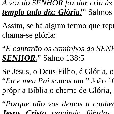
A voz do SENHOR faz dar cria às 
templo tudo diz: Glória
!
” Salmos 
Assim, se há algum termo que repr
chama-se glória:
“
E cantarão os caminhos do SEN
SENHOR.
” Salmo 138:5
Se Jesus, o Deus Filho, é Glória, 
“
Eu e meu Pai somos um.
” João 1
própria Bíblia o chama de Glória,
“
Porque não vos demos a conhe
Jesus Cristo
seguindo fábulas 