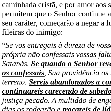
caminhada cristã, e por amor aos s
permitem que o Senhor continue a
seu caráter, começarão a negar a l
fileiras do inimigo:
“
Se vos entregais à dureza de voss
própria não confessais vossas falt
Satanás.
Se quando o Senhor reve
os confessais
, Sua providência os
terreno.
Sereis abandonados a co
continuareis carecendo de sabedo
justiça pecado. A multidão de eng
dias os rodearão e
trocareis de lí