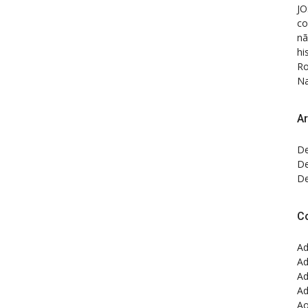
JO
co
nã
hi
Ro
Na
Ar
De
De
De
C
Ad
Ad
Ad
Ad
Ao