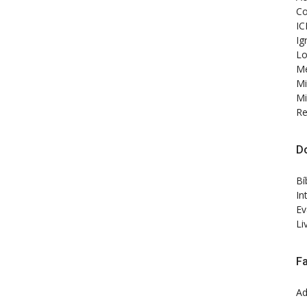
Co
IC
Ig
Lo
Me
Mi
Mi
Re
D
Bí
In
Ev
Li
F
Ad