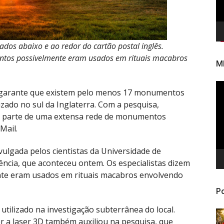
os abaixo e ao redor do cartão postal inglês.
ntos possivelmente eram usados em rituais macabros
M
To
a garante que existem pelo menos 17 monumentos
de
zado no sul da Inglaterra. Com a pesquisa,
ví
am parte de uma extensa rede de monumentos
Mail.
vulgada pelos cientistas da Universidade de
iência, que aconteceu ontem. Os especialistas dizem
te eram usados em rituais macabros envolvendo
Po
utilizado na investigação subterrânea do local.
r a laser 3D também auxiliou na pesquisa, que