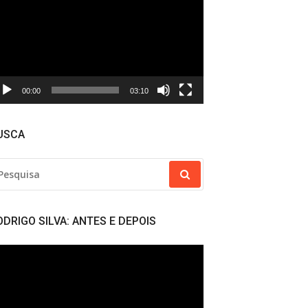
deo
00:00
03:10
USCA
SQUISAR
R:
ODRIGO SILVA: ANTES E DEPOIS
cador
deo