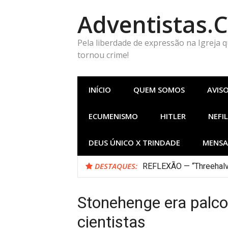
Pular
Adventistas.
para
o
conteúdo
Pela liberdade de expressão na Igreja 
tornou crime!
INÍCIO
QUEM SOMOS
AVIS
ECUMENISMO
HITLER
NEFIL
DEUS ÚNICO X TRINDADE
MENSA
DESTAQUES:
REFLEXÃO — “Threehalv
Antes da Imagem da Bes
Stonehenge era palco
cientistas