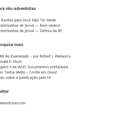
ra não-adventistas
 Razões para Você Não Ter Medo
stemunhas de Jeová — Bem vindos!
stemunhas de Jeová — Defesa da fé!
esquise mais
88 Re-Examinado – por Robert J. Wieland e
nald K. Short
quivo X da IASD: Documentos irrefutáveis
o Tenha Medo – Confie em Deus!
do sobre a Justificação pela Fé
itter
dventistascom