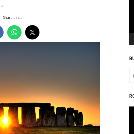
de
14
ví
Share this...
B
PE
PO
R
To
de
ví