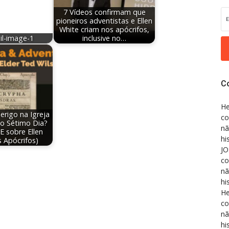
7 Vídeos confirmam que
pioneiros adventistas e Ellen
White criam nos apócrifos,
il-image-1
inclusive no…
C
He
erigo na Igreja
co
do Sétimo Dia?
nã
 sobre Ellen
hi
s Apócrifos)
JO
co
nã
hi
He
co
nã
hi