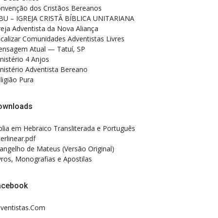
nvenção dos Cristãos Bereanos
BU – IGREJA CRISTÃ BÍBLICA UNITARIANA
reja Adventista da Nova Aliança
calizar Comunidades Adventistas Livres
nsagem Atual — Tatuí, SP
nistério 4 Anjos
nistério Adventista Bereano
ligião Pura
ownloads
blia em Hebraico Transliterada e Português
terlinear.pdf
angelho de Mateus (Versão Original)
vros, Monografias e Apostilas
acebook
ventistas.Com