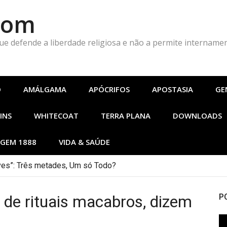
Com
que defende a liberdade religiosa e não a permite intername
O
AMÁLGAMA
APÓCRIFOS
APOSTASIA
GE
INS
WHITECOAT
TERRA PLANA
DOWNLOADS
GEM 1888
VIDA & SAÚDE
es”: Três metades, Um só Todo?
ta: Estaria a Humanidade Construindo a Imagem Pré-Besta com
 de rituais macabros, dizem
P
To