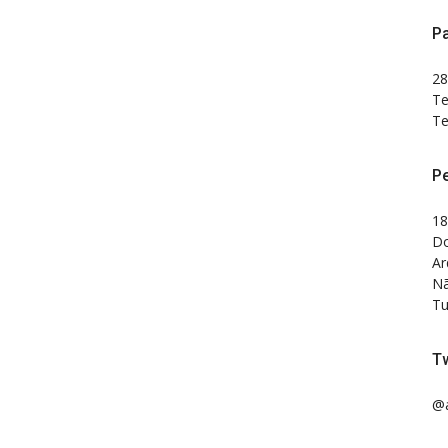
Pa
28
Te
Te
P
18
Do
Ar
Nã
Tu
Tw
@a