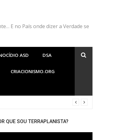
nte… E no País onde dizer a Verdade se
NOCÍDIO ASD
DSA
CRIACIONISMO.ORG
 cabeça de Cordeiro e Voz do Dragão?
OR QUE SOU TERRAPLANISTA?
cador