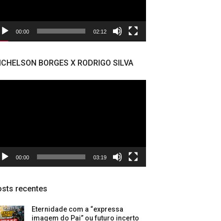
00:00
02:12
ICHELSON BORGES X RODRIGO SILVA
cador
deo
00:00
03:19
sts recentes
Eternidade com a “expressa
imagem do Pai” ou futuro incerto