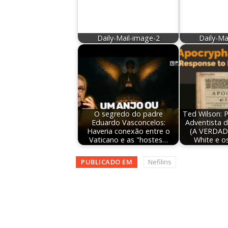
Daily-Mail-image-2
Daily-Ma
O segredo do padre
Ted Wilson: P
Eduardo Vasconcelos:
Adventista 
Haveria conexão entre o
(A VERDADE
Vaticano e as "hostes…
White e o
PUBLICADO EM
Nefilins