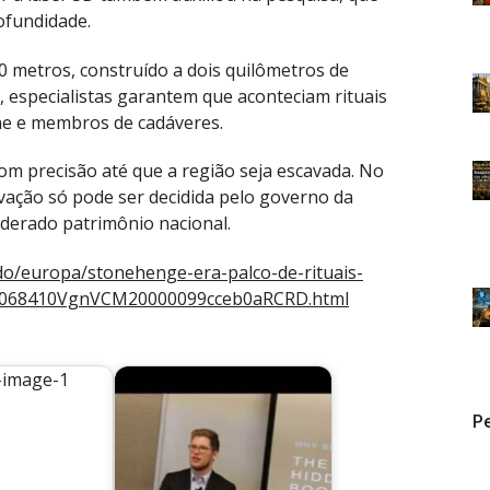
ofundidade.
0 metros, construído a dois quilômetros de
 especialistas garantem que aconteciam rituais
ne e membros de cadáveres.
om precisão até que a região seja escavada. No
vação só pode ser decidida pelo governo da
iderado patrimônio nacional.
ndo/europa/stonehenge-era-palco-de-rituais-
61068410VgnVCM20000099cceb0aRCRD.html
Pe