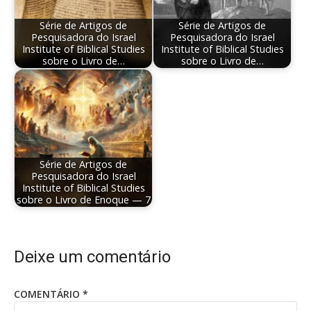
Série de Artigos de
Série de Artigos de
Pesquisadora do Israel
Pesquisadora do Israel
Institute of Biblical Studies
Institute of Biblical Studies
sobre o Livro de…
sobre o Livro de…
Série de Artigos de
Pesquisadora do Israel
Institute of Biblical Studies
sobre o Livro de Enoque — 7
Deixe um comentário
COMENTÁRIO
*