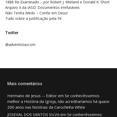
1888 Re-Examinado – por Robert J. Wieland e Donald K. Short
Arquivo X da IASD: Documentos irrefutáveis
Não Tenha Medo – Confie em Deus!
Tudo sobre a Justificação pela Fé
Twitter
@adventistascom
Mais comentários
Hermano de Jesus -- Editor
em
Se conhecêssemos
melhor a História da Igreja, não acreditaríamos há quase
200 anos nas histórias da Carochinha White
JOSEVAL DOS SANTOS SILVA
em
Se conhecêssemos