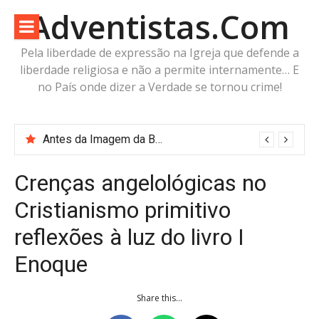
Pular
Adventistas.Com
para
o
Pela liberdade de expressão na Igreja que defende a
conteúdo
liberdade religiosa e não a permite internamente… E
no País onde dizer a Verdade se tornou crime!
Antes da Imagem da Besta: Estaria a Humanidade Construindo a Imagem Pré-Besta com cabeça de Cordeiro e Voz do Dragão?
Crenças angelológicas no
Cristianismo primitivo
reflexões à luz do livro I
Enoque
Share this...