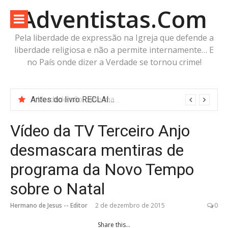
Pular
Adventistas.Com
para
o
Pela liberdade de expressão na Igreja que defende a
conteúdo
liberdade religiosa e não a permite internamente… E
no País onde dizer a Verdade se tornou crime!
Antes do livro RECLAIMING THE PROPHET: O Adventistas.Com já estava fazendo as mesmas perguntas
Vídeo da TV Terceiro Anjo
desmascara mentiras de
programa da Novo Tempo
sobre o Natal
Hermano de Jesus -- Editor
2 de dezembro de 2015
0
Share this...