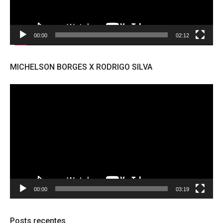
00:00
02:12
MICHELSON BORGES X RODRIGO SILVA
Tocador
de
vídeo
00:00
03:19
Posts recentes