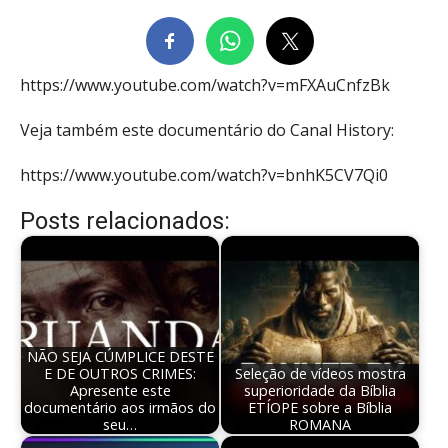
https://www.youtube.com/watch?v=mFXAuCnfzBk
Veja também este documentário do Canal History:
https://www.youtube.com/watch?v=bnhK5CV7Qi0
Posts relacionados:
NÃO SEJA CÚMPLICE DESTE
E DE OUTROS CRIMES:
Seleção de vídeos mostra
Apresente este
superioridade da Bíblia
documentário aos irmãos do
ETÍOPE sobre a Bíblia
seu…
ROMANA