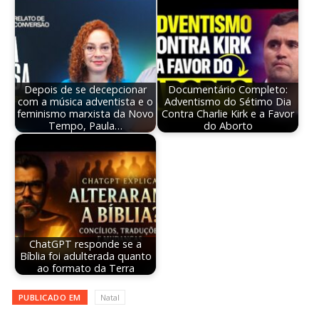
Depois de se decepcionar
Documentário Completo:
com a música adventista e o
Adventismo do Sétimo Dia
feminismo marxista da Novo
Contra Charlie Kirk e a Favor
Tempo, Paula…
do Aborto
ChatGPT responde se a
Bíblia foi adulterada quanto
ao formato da Terra
PUBLICADO EM
Natal