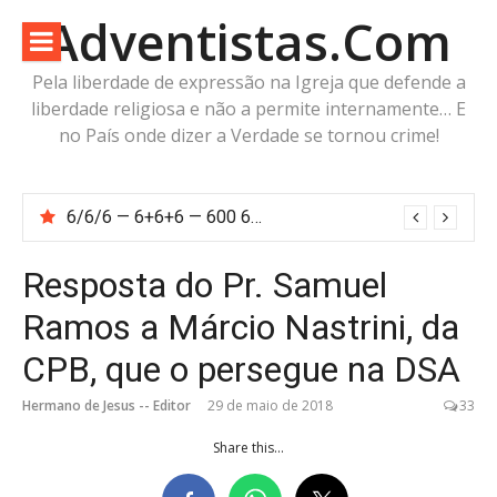
Pular
Adventistas.Com
para
o
Pela liberdade de expressão na Igreja que defende a
conteúdo
liberdade religiosa e não a permite internamente… E
no País onde dizer a Verdade se tornou crime!
6/6/6 — 6+6+6 — 600 60 6… Calcule o número da besta!
FIM DO MITO ADVENTISTA DE ÓRION — Não Olhemos para o Caçador: Olhemos para o Cordeiro
Resposta do Pr. Samuel
Ramos a Márcio Nastrini, da
CPB, que o persegue na DSA
Hermano de Jesus -- Editor
29 de maio de 2018
33
Share this...