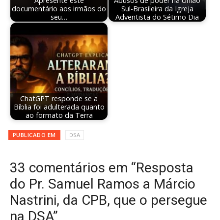
Apresente este
Abusos de poder na União
documentário aos irmãos do
Sul-Brasileira da Igreja
seu…
Adventista do Sétimo Dia
ChatGPT responde se a
Bíblia foi adulterada quanto
ao formato da Terra
PUBLICADO EM
DSA
33 comentários em “Resposta
do Pr. Samuel Ramos a Márcio
Nastrini, da CPB, que o persegue
na DSA”