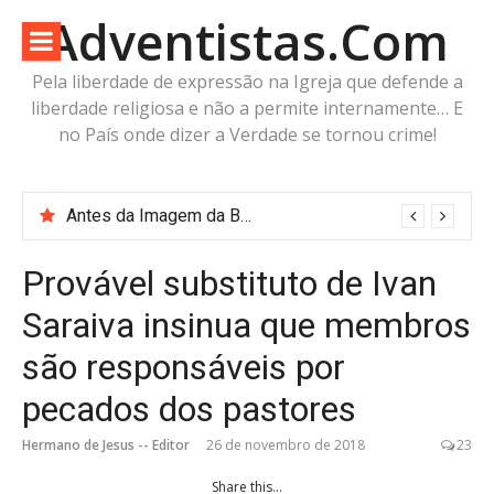
Pular
Adventistas.Com
para
o
Pela liberdade de expressão na Igreja que defende a
conteúdo
liberdade religiosa e não a permite internamente… E
no País onde dizer a Verdade se tornou crime!
Antes da Imagem da Besta: Estaria a Humanidade Construindo a Imagem Pré-Besta com cabeça de Cordeiro e Voz do Dragão?
Provável substituto de Ivan
Saraiva insinua que membros
são responsáveis por
pecados dos pastores
Hermano de Jesus -- Editor
26 de novembro de 2018
23
Share this...