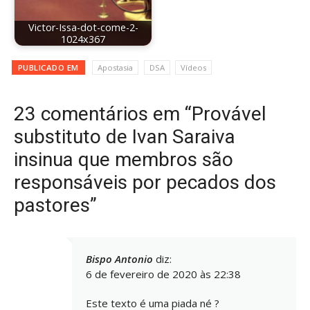
Victor-Issa-dot-come-2-
1024x367
PUBLICADO EM
Apostasia
DSA
Vídeos
23 comentários em “Provável
substituto de Ivan Saraiva
insinua que membros são
responsáveis por pecados dos
pastores”
Bispo Antonio
diz:
6 de fevereiro de 2020 às 22:38
Este texto é uma piada né ?