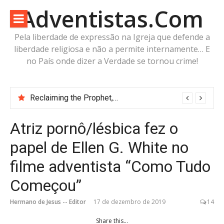
Pular
Adventistas.Com
para
o
Pela liberdade de expressão na Igreja que defende a
conteúdo
liberdade religiosa e não a permite internamente… E
no País onde dizer a Verdade se tornou crime!
Reclaiming the Prophet, o livro que o White Estate censurou e proibiu
Atriz pornô/lésbica fez o
papel de Ellen G. White no
filme adventista “Como Tudo
Começou”
Hermano de Jesus -- Editor
17 de dezembro de 2019
14
Share this...