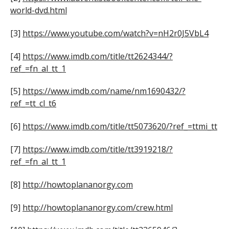
world-dvd.html
[3]
https://www.youtube.com/watch?v=nH2r0J5VbL4
[4]
https://www.imdb.com/title/tt2624344/?
ref_=fn_al_tt_1
[5]
https://www.imdb.com/name/nm1690432/?
ref_=tt_cl_t6
[6]
https://www.imdb.com/title/tt5073620/?ref_=ttmi_tt
[7]
https://www.imdb.com/title/tt3919218/?
ref_=fn_al_tt_1
[8]
http://howtoplananorgy.com
[9]
http://howtoplananorgy.com/crew.html