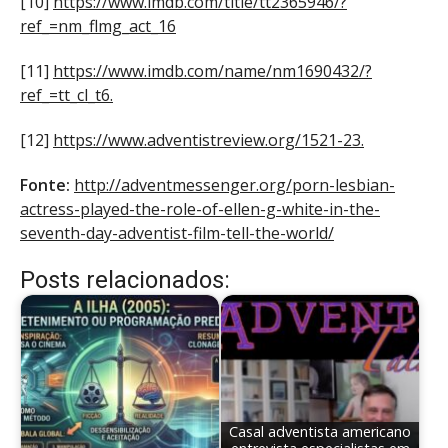
[10]
https://www.imdb.com/title/tt2365946/?
ref_=nm_flmg_act_16
[11]
https://www.imdb.com/name/nm1690432/?
ref_=tt_cl_t6.
[12]
https://www.adventistreview.org/1521-23.
Fonte:
http://adventmessenger.org/porn-lesbian-
actress-played-the-role-of-ellen-g-white-in-the-
seventh-day-adventist-film-tell-the-world/
Posts relacionados:
Casal adventista americano