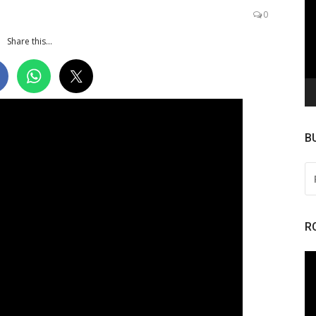
de
0
ví
Share this...
B
PE
PO
R
To
de
ví