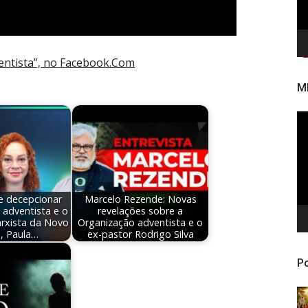
ntista”, no Facebook.Com
M
To
de
ví
e decepcionar
Marcelo Rezende: Novas
 adventista e o
revelações sobre a
rxista da Novo
Organização adventista e o
 Paula…
ex-pastor Rodrigo Silva
Po