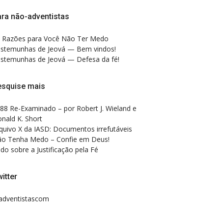
ra não-adventistas
 Razões para Você Não Ter Medo
stemunhas de Jeová — Bem vindos!
stemunhas de Jeová — Defesa da fé!
esquise mais
88 Re-Examinado – por Robert J. Wieland e
nald K. Short
quivo X da IASD: Documentos irrefutáveis
o Tenha Medo – Confie em Deus!
do sobre a Justificação pela Fé
itter
dventistascom