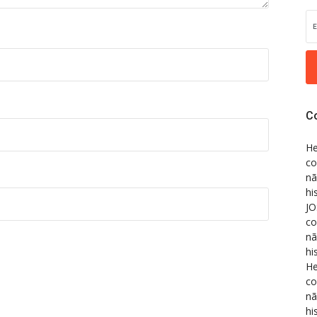
C
He
co
nã
hi
JO
co
nã
hi
He
co
nã
hi