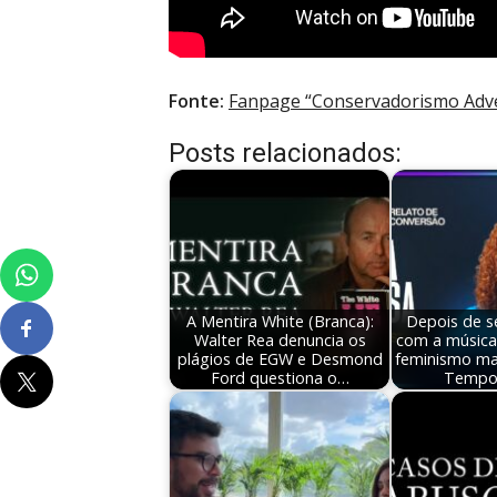
Fonte:
Fanpage “Conservadorismo Adve
Posts relacionados:
A Mentira White (Branca):
Depois de s
Walter Rea denuncia os
com a música
plágios de EGW e Desmond
feminismo ma
Ford questiona o…
Tempo,