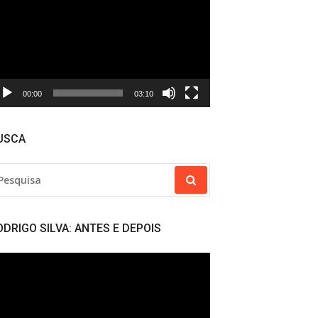
deo
00:00
03:10
USCA
SQUISAR
R:
ODRIGO SILVA: ANTES E DEPOIS
cador
deo