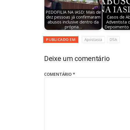
PEDOFILIA NA IASD: Mais de
dez pessoas já confirmaram
Casos de Ab
abusos inclusive dentro da
Adventista 
própria…
Depoimento 
PUBLICADO EM
Apostasia
DSA
Deixe um comentário
COMENTÁRIO
*