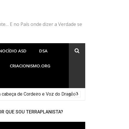
nte… E no País onde dizer a Verdade se
NOCÍDIO ASD
DSA
CRIACIONISMO.ORG
 cabeça de Cordeiro e Voz do Dragão?
OR QUE SOU TERRAPLANISTA?
cador