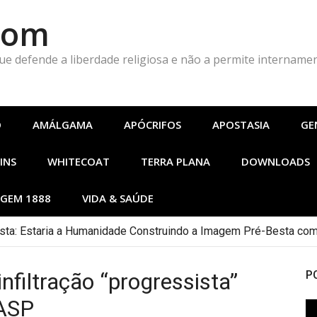
Com
que defende a liberdade religiosa e não a permite intername
O
AMÁLGAMA
APÓCRIFOS
APOSTASIA
GE
INS
WHITECOAT
TERRA PLANA
DOWNLOADS
GEM 1888
VIDA & SAÚDE
ta: Estaria a Humanidade Construindo a Imagem Pré-Besta com
nfiltração “progressista”
P
NASP
To