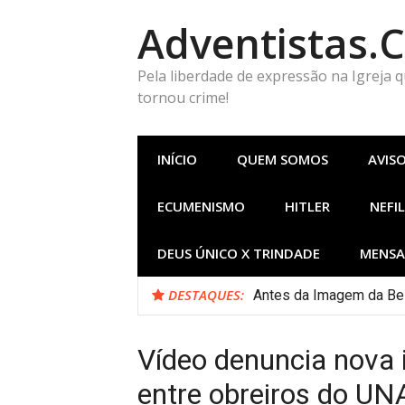
Pular
Adventistas.
para
o
conteúdo
Pela liberdade de expressão na Igreja 
tornou crime!
INÍCIO
QUEM SOMOS
AVIS
ECUMENISMO
HITLER
NEFIL
DEUS ÚNICO X TRINDADE
MENSA
DESTAQUES:
Antes da Imagem da Bes
Vídeo denuncia nova i
entre obreiros do U