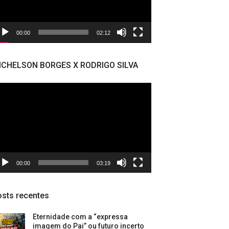
00:00
02:12
ICHELSON BORGES X RODRIGO SILVA
cador
deo
00:00
03:19
sts recentes
Eternidade com a “expressa
imagem do Pai” ou futuro incerto