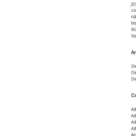
JO
co
nã
hi
Ro
Na
Ar
De
De
De
C
Ad
Ad
Ad
Ad
Ao