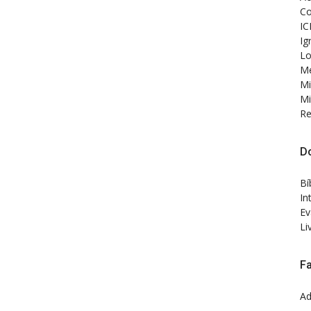
Co
IC
Ig
Lo
Me
Mi
Mi
Re
D
Bí
In
Ev
Li
F
Ad