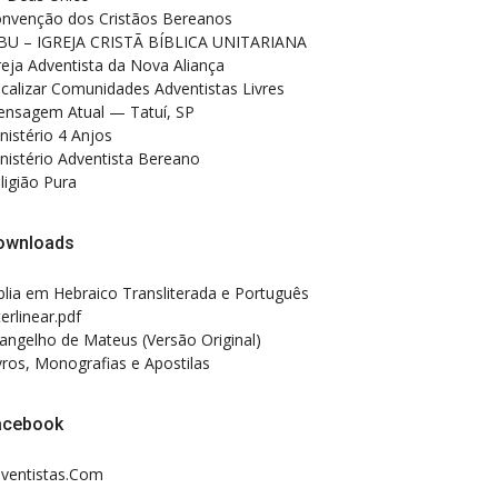
nvenção dos Cristãos Bereanos
BU – IGREJA CRISTÃ BÍBLICA UNITARIANA
reja Adventista da Nova Aliança
calizar Comunidades Adventistas Livres
nsagem Atual — Tatuí, SP
nistério 4 Anjos
nistério Adventista Bereano
ligião Pura
ownloads
blia em Hebraico Transliterada e Português
terlinear.pdf
angelho de Mateus (Versão Original)
vros, Monografias e Apostilas
acebook
ventistas.Com