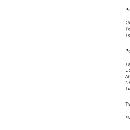
Pa
28
Te
Te
P
18
Do
Ar
Nã
Tu
Tw
@a