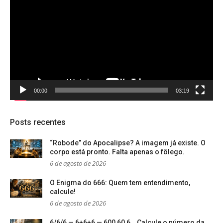
de
vídeo
00:00
03:19
Posts recentes
“Robode” do Apocalipse? A imagem já existe. O
corpo está pronto. Falta apenas o fôlego.
6 de agosto de 2026
O Enigma do 666: Quem tem entendimento,
calcule!
6 de agosto de 2026
6/6/6 — 6+6+6 — 600 60 6… Calcule o número da