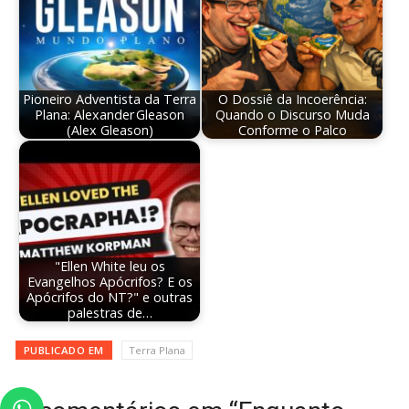
Pioneiro Adventista da Terra
O Dossiê da Incoerência:
Plana: Alexander Gleason
Quando o Discurso Muda
(Alex Gleason)
Conforme o Palco
"Ellen White leu os
Evangelhos Apócrifos? E os
Apócrifos do NT?" e outras
palestras de…
PUBLICADO EM
Terra Plana