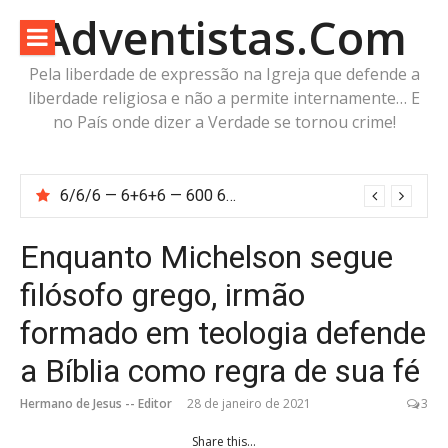
Pular
Adventistas.Com
para
o
Pela liberdade de expressão na Igreja que defende a
conteúdo
liberdade religiosa e não a permite internamente… E
no País onde dizer a Verdade se tornou crime!
6/6/6 — 6+6+6 — 600 60 6… Calcule o número da besta!
Enquanto Michelson segue
filósofo grego, irmão
formado em teologia defende
a Bíblia como regra de sua fé
Hermano de Jesus -- Editor
28 de janeiro de 2021
3
Share this...