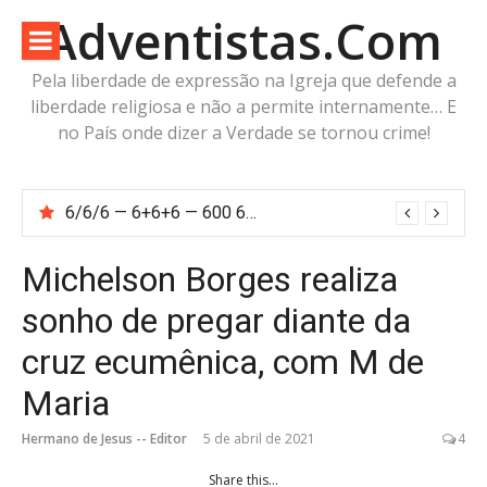
Pular
Adventistas.Com
para
o
Pela liberdade de expressão na Igreja que defende a
conteúdo
liberdade religiosa e não a permite internamente… E
no País onde dizer a Verdade se tornou crime!
6/6/6 — 6+6+6 — 600 60 6… Calcule o número da besta!
Michelson Borges realiza
sonho de pregar diante da
cruz ecumênica, com M de
Maria
Hermano de Jesus -- Editor
5 de abril de 2021
4
Share this...