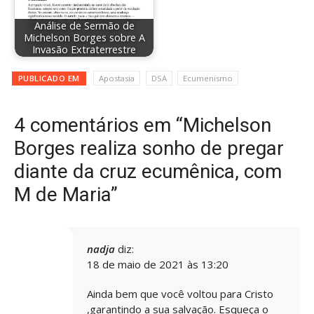
Análise de Sermão de
Michelson Borges sobre A
Invasão Extraterrestre
PUBLICADO EM
Apostasia
DSA
Ecumenismo
4 comentários em “Michelson
Borges realiza sonho de pregar
diante da cruz ecumênica, com
M de Maria”
nadja
diz:
18 de maio de 2021 às 13:20
Ainda bem que você voltou para Cristo
,garantindo a sua salvação. Esqueça o