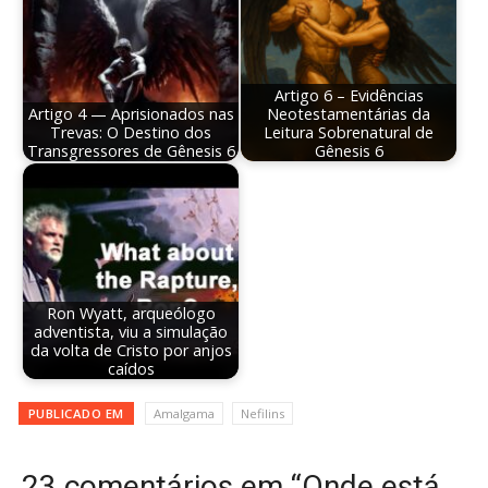
Artigo 6 – Evidências
Artigo 4 — Aprisionados nas
Neotestamentárias da
Trevas: O Destino dos
Leitura Sobrenatural de
Transgressores de Gênesis 6
Gênesis 6
Ron Wyatt, arqueólogo
adventista, viu a simulação
da volta de Cristo por anjos
caídos
PUBLICADO EM
Amalgama
Nefilins
23 comentários em “Onde está