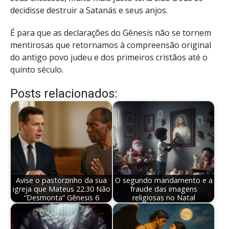
decidisse destruir a Satanás e seus anjos.
É para que as declarações do Gênesis não se tornem
mentirosas que retornamos à compreensão original
do antigo povo judeu e dos primeiros cristãos até o
quinto século.
Posts relacionados:
Avise o pastorzinho da sua
O segundo mandamento e a
igreja que Mateus 22:30 Não
fraude das imagens
“Desmonta” Gênesis 6
religiosas no Natal