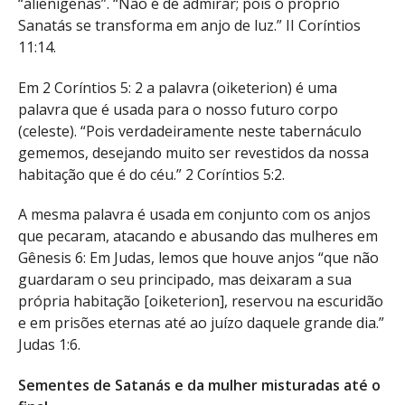
“alienígenas”. “Não é de admirar; pois o próprio
Sanatás se transforma em anjo de luz.” II Coríntios
11:14.
Em 2 Coríntios 5: 2 a palavra (oiketerion) é uma
palavra que é usada para o nosso futuro corpo
(celeste). “Pois verdadeiramente neste tabernáculo
gememos, desejando muito ser revestidos da nossa
habitação que é do céu.” 2 Coríntios 5:2.
A mesma palavra é usada em conjunto com os anjos
que pecaram, atacando e abusando das mulheres em
Gênesis 6: Em Judas, lemos que houve anjos “que não
guardaram o seu principado, mas deixaram a sua
própria habitação [oiketerion], reservou na escuridão
e em prisões eternas até ao juízo daquele grande dia.”
Judas 1:6.
Sementes de Satanás e da mulher misturadas até o