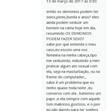
13 de março de 2017 às 0:30
então os demonios podem ter
seios,penis,bunda e anus? eles
ainda podem seduzir um
homem na cama hoje em dia,
resumindo OS DEMONIOS
PODEM FAZER SEXO?
sabe por que entenda o meu
caso,eu escuto uma voz
feminina na minha cabeça,tipo
me seduzindo, induzindo a mim
praticar algum ato sexual com
ela, seja na masturbação, ou na
frente do computador,,
sabe é um problema que eu
tenho quase toda noite ,eu
converso com ela , batemos um
papo ,e ela sempre com aquele
tom malicioso,gostoso, e o pior
eu não durmo para ter sonhos