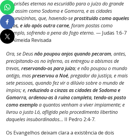
em prisões eternas na escuridão para o juízo do grande
dia, assim como Sodoma e Gomorra, e as cidades
circunvizinhas, que, havendo-se
prostituído como aqueles
anjos, e ido após outra carne
, foram postas como
exemplo, sofrendo a pena do fogo eterno.
— Judas 1:6-7
— Almeida Revisada
Ora, se Deus
não poupou anjos quando pecaram
, antes,
precipitando-os no inferno, os entregou a abismos de
trevas,
reservando-os para juízo
; e não poupou o mundo
antigo, mas
preservou a Noé
, pregador da justiça, e mais
sete pessoas, quando fez vir o dilúvio sobre o mundo de
ímpios; e,
reduzindo a cinzas as cidades de Sodoma e
Gomorra, ordenou-as à ruína completa, tendo-as posto
como exemplo
a quantos venham a viver impiamente; e
livrou o justo Ló, afligido pelo procedimento libertino
daqueles insubordinados…
II Pedro 2:4-7.
Os Evangelhos deixam clara a existência de dois