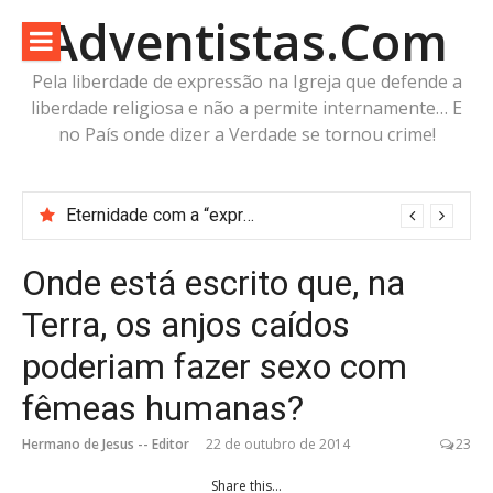
Pular
Adventistas.Com
para
o
Pela liberdade de expressão na Igreja que defende a
conteúdo
liberdade religiosa e não a permite internamente… E
no País onde dizer a Verdade se tornou crime!
Eternidade com a “expressa imagem do Pai” ou futuro incerto com a “imagem da Besta”?
Onde está escrito que, na
Terra, os anjos caídos
poderiam fazer sexo com
fêmeas humanas?
Hermano de Jesus -- Editor
22 de outubro de 2014
23
Share this...