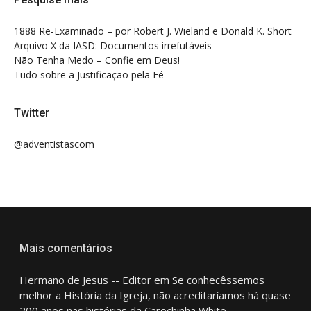
1888 Re-Examinado – por Robert J. Wieland e Donald K. Short
Arquivo X da IASD: Documentos irrefutáveis
Não Tenha Medo – Confie em Deus!
Tudo sobre a Justificação pela Fé
Twitter
@adventistascom
Mais comentários
Hermano de Jesus -- Editor
em
Se conhecêssemos
melhor a História da Igreja, não acreditaríamos há quase
200 anos nas histórias da Carochinha White