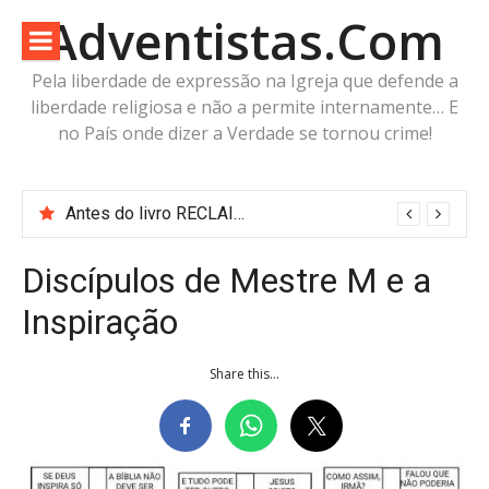
Pular
Adventistas.Com
para
o
Pela liberdade de expressão na Igreja que defende a
conteúdo
liberdade religiosa e não a permite internamente… E
no País onde dizer a Verdade se tornou crime!
Antes do livro RECLAIMING THE PROPHET: O Adventistas.Com já estava fazendo as mesmas perguntas
Discípulos de Mestre M e a
Inspiração
Share this...