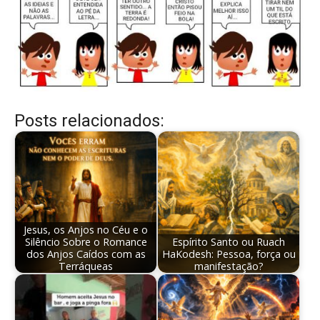
Posts relacionados:
Jesus, os Anjos no Céu e o
Silêncio Sobre o Romance
Espírito Santo ou Ruach
dos Anjos Caídos com as
HaKodesh: Pessoa, força ou
Terráqueas
manifestação?