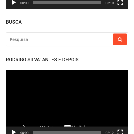
00:00
03:10
BUSCA
PESQUISAR
POR:
RODRIGO SILVA: ANTES E DEPOIS
Tocador
de
vídeo
00:00
02:12