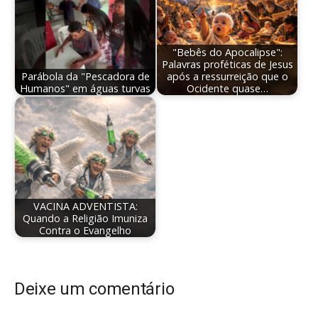
"Bebês do Apocalipse":
Palavras proféticas de Jesus
Parábola da "Pescadora de
após a ressurreição que o
Humanos" em águas turvas
Ocidente quase…
VACINA ADVENTISTA:
Quando a Religião Imuniza
Contra o Evangelho
Deixe um comentário