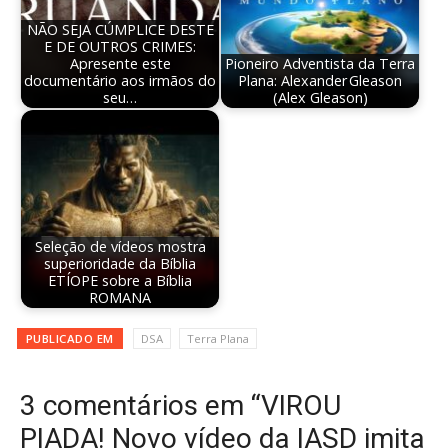
NÃO SEJA CÚMPLICE DESTE
E DE OUTROS CRIMES:
Apresente este
Pioneiro Adventista da Terra
documentário aos irmãos do
Plana: Alexander Gleason
seu…
(Alex Gleason)
Seleção de vídeos mostra
superioridade da Bíblia
ETÍOPE sobre a Bíblia
ROMANA
PUBLICADO EM
DSA
Terra Plana
3 comentários em “VIROU
PIADA! Novo vídeo da IASD imita