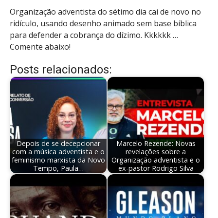
Organização adventista do sétimo dia cai de novo no
ridículo, usando desenho animado sem base bíblica
para defender a cobrança do dízimo. Kkkkkk …
Comente abaixo!
Posts relacionados:
Depois de se decepcionar
Marcelo Rezende: Novas
com a música adventista e o
revelações sobre a
feminismo marxista da Novo
Organização adventista e o
Tempo, Paula…
ex-pastor Rodrigo Silva