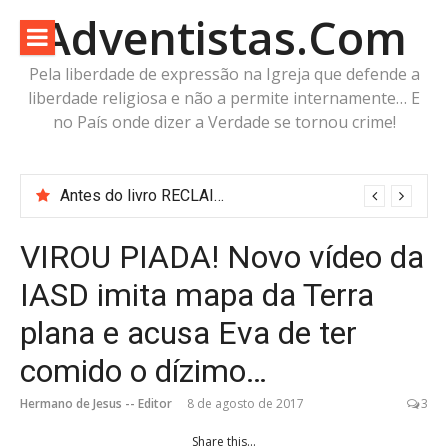
Pular
Adventistas.Com
para
o
Pela liberdade de expressão na Igreja que defende a
conteúdo
liberdade religiosa e não a permite internamente… E
no País onde dizer a Verdade se tornou crime!
Antes do livro RECLAIMING THE PROPHET: O Adventistas.Com já estava fazendo as mesmas perguntas
VIROU PIADA! Novo vídeo da
IASD imita mapa da Terra
plana e acusa Eva de ter
comido o dízimo…
Hermano de Jesus -- Editor
8 de agosto de 2017
3
Share this...