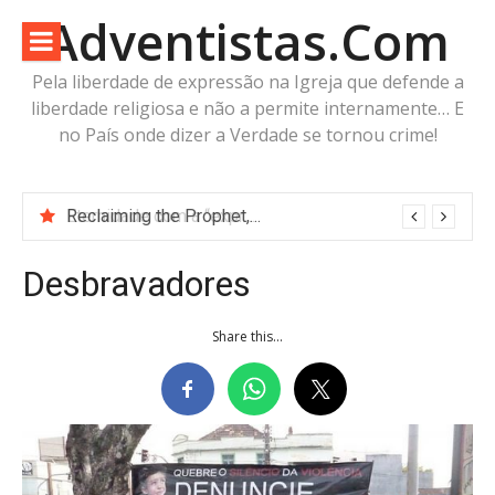
Pular
Adventistas.Com
para
o
Pela liberdade de expressão na Igreja que defende a
conteúdo
liberdade religiosa e não a permite internamente… E
no País onde dizer a Verdade se tornou crime!
Eternidade com a “expressa imagem do Pai” ou futuro incerto com a “imagem da Besta”?
Desbravadores
Share this...