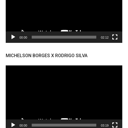
00:00
02:12
MICHELSON BORGES X RODRIGO SILVA
Tocador
de
vídeo
00:00
03:19