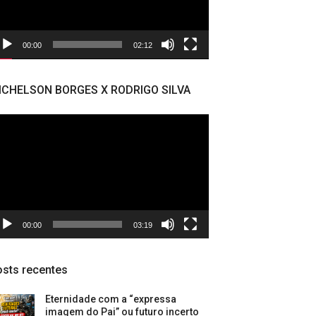
00:00
02:12
ICHELSON BORGES X RODRIGO SILVA
cador
deo
00:00
03:19
sts recentes
Eternidade com a “expressa
imagem do Pai” ou futuro incerto