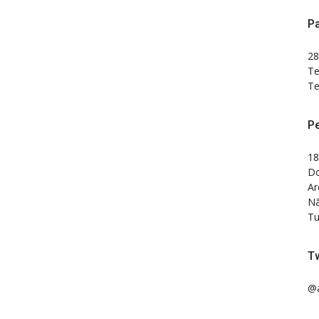
Pa
28
Te
Te
P
18
Do
Ar
Nã
Tu
Tw
@a