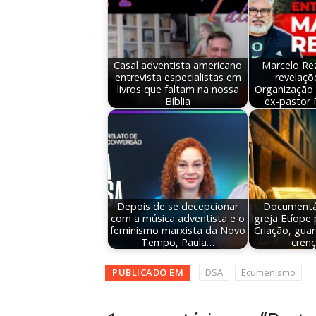
Casal adventista americano
Marcelo Re
entrevista especialistas em
revelaçõ
livros que faltam na nossa
Organização 
Bíblia
ex-pastor 
Depois de se decepcionar
Documentár
com a música adventista e o
Igreja Etíope
feminismo marxista da Novo
Criação, gua
Tempo, Paula…
cren
PUBLICADO EM
DSA
Ecumenismo