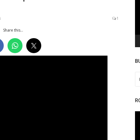
de
ví
8
1
Share this...
B
PE
PO
R
To
de
ví