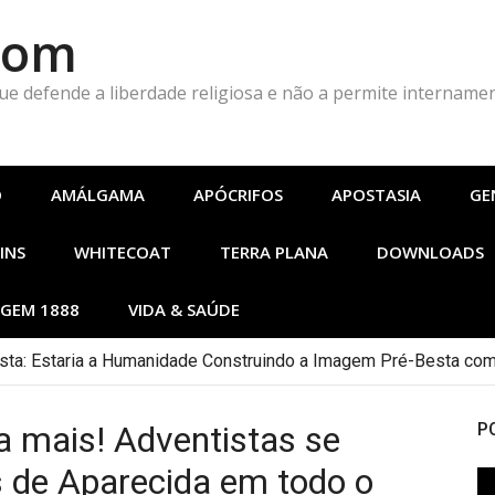
Com
que defende a liberdade religiosa e não a permite intername
O
AMÁLGAMA
APÓCRIFOS
APOSTASIA
GE
INS
WHITECOAT
TERRA PLANA
DOWNLOADS
GEM 1888
VIDA & SAÚDE
ta: Estaria a Humanidade Construindo a Imagem Pré-Besta com
 mais! Adventistas se
P
s de Aparecida em todo o
To