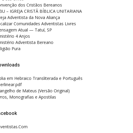
nvenção dos Cristãos Bereanos
BU – IGREJA CRISTÃ BÍBLICA UNITARIANA
reja Adventista da Nova Aliança
calizar Comunidades Adventistas Livres
nsagem Atual — Tatuí, SP
nistério 4 Anjos
nistério Adventista Bereano
ligião Pura
ownloads
blia em Hebraico Transliterada e Português
terlinear.pdf
angelho de Mateus (Versão Original)
vros, Monografias e Apostilas
acebook
ventistas.Com