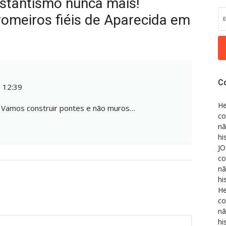
stantismo nunca mais!
romeiros fiéis de Aparecida em
C
 12:39
He
! Vamos construir pontes e não muros…
co
nã
hi
JO
co
nã
hi
He
co
nã
hi