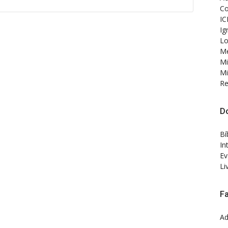
Co
IC
Ig
Lo
Me
Mi
Mi
Re
D
Bí
In
Ev
Li
F
Ad