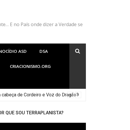
nte… E no País onde dizer a Verdade se
NOCÍDIO ASD
DSA
CRIACIONISMO.ORG
 cabeça de Cordeiro e Voz do Dragão?
OR QUE SOU TERRAPLANISTA?
cador