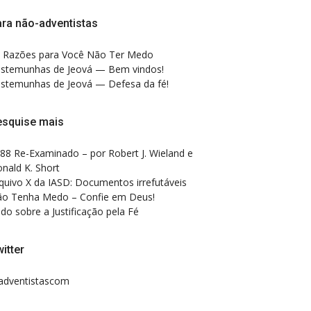
ra não-adventistas
 Razões para Você Não Ter Medo
stemunhas de Jeová — Bem vindos!
stemunhas de Jeová — Defesa da fé!
esquise mais
88 Re-Examinado – por Robert J. Wieland e
nald K. Short
quivo X da IASD: Documentos irrefutáveis
o Tenha Medo – Confie em Deus!
do sobre a Justificação pela Fé
itter
dventistascom