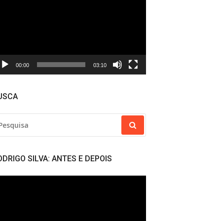
deo
00:00
03:10
USCA
SQUISAR
R:
ODRIGO SILVA: ANTES E DEPOIS
cador
deo