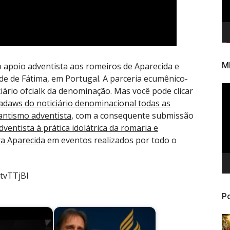
 apoio adventista aos romeiros de Aparecida e
M
dade de Fátima, em Portugal. A parceria ecumênico-
To
ciário ofcialk da denominação. Mas você pode clicar
de
sadaws do noticiário denominacional todas as
ví
antismo adventista
, com a consequente submissão
dventista à prática idolátrica da romaria e
a Aparecida
em eventos realizados por todo o
tvTTjBI
Po