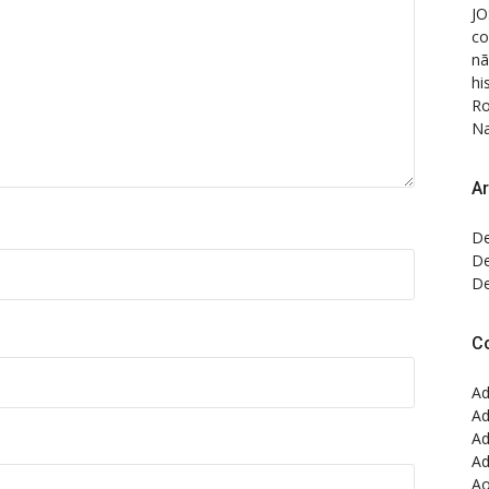
JO
co
nã
hi
Ro
Na
Ar
De
De
De
C
Ad
Ad
Ad
Ad
Ao