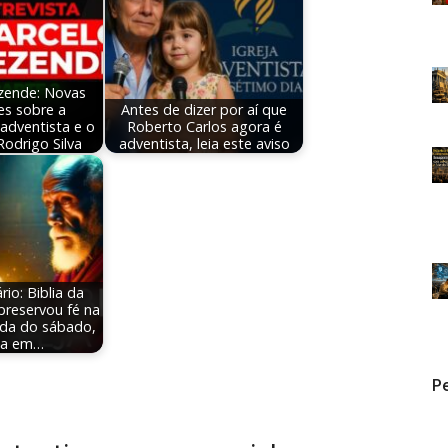
zende: Novas
es sobre a
Antes de dizer por aí que
adventista e o
Roberto Carlos agora é
Rodrigo Silva
adventista, leia este aviso
io: Biblia da
 preservou fé na
rda do sábado,
ça em…
Pe