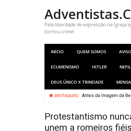
Pular
Adventistas.
para
o
conteúdo
Pela liberdade de expressão na Igreja 
tornou crime!
INÍCIO
QUEM SOMOS
AVIS
ECUMENISMO
HITLER
NEFIL
DEUS ÚNICO X TRINDADE
MENSA
DESTAQUES:
Antes da Imagem da Bes
Protestantismo nunca
unem a romeiros fiéi