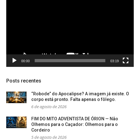
de
vídeo
00:00
03:19
Posts recentes
“Robode” do Apocalipse? A imagem já existe. O
corpo está pronto. Falta apenas o fôlego.
6 de agosto de 2026
FIM DO MITO ADVENTISTA DE ÓRION — Não
Olhemos para o Caçador: Olhemos para o
Cordeiro
5 de agosto de 2026