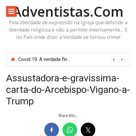
Pular
Adventistas.Com
para
o
Pela liberdade de expressão na Igreja que defende a
conteúdo
liberdade religiosa e não a permite internamente… E
no País onde dizer a Verdade se tornou crime!
Covid 19: A verdade finalmente revelada mostrou que Michelson Borges e a Associação Geral estavam errados
Assustadora-e-gravissima-
carta-do-Arcebispo-Vigano-a-
Trump
Share this...