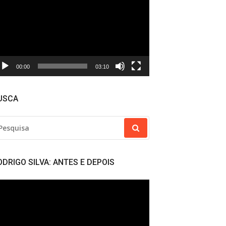
deo
00:00
03:10
USCA
SQUISAR
R:
ODRIGO SILVA: ANTES E DEPOIS
cador
deo