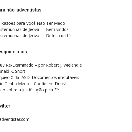
ra não-adventistas
 Razões para Você Não Ter Medo
stemunhas de Jeová — Bem vindos!
stemunhas de Jeová — Defesa da fé!
esquise mais
88 Re-Examinado – por Robert J. Wieland e
nald K. Short
quivo X da IASD: Documentos irrefutáveis
o Tenha Medo – Confie em Deus!
do sobre a Justificação pela Fé
itter
dventistascom