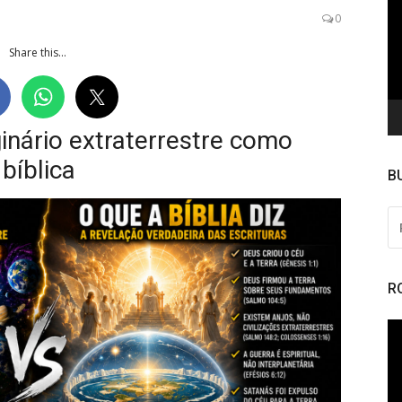
de
0
ví
Share this...
inário extraterrestre como
bíblica
B
PE
PO
R
To
de
ví