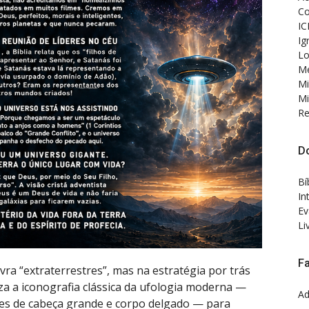
Co
IC
Ig
Lo
Me
Mi
Mi
Re
D
Bí
In
Ev
Li
F
a “extraterrestres”, mas na estratégia por trás
za a iconografia clássica da ufologia moderna —
Ad
res de cabeça grande e corpo delgado — para