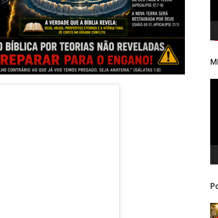
M
To
de
ví
Po