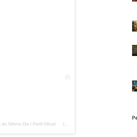
Pe
do Sétimo Dia | Perfil Oficial
(@adventistasbrasil)