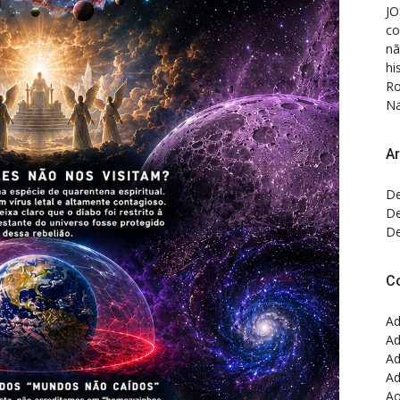
JO
co
nã
hi
Ro
Na
Ar
De
De
De
C
Ad
Ad
Ad
Ad
Ao