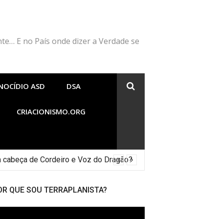
nte… E no País onde dizer a Verdade se
NOCÍDIO ASD
DSA
CRIACIONISMO.ORG
 cabeça de Cordeiro e Voz do Dragão?
OR QUE SOU TERRAPLANISTA?
cador