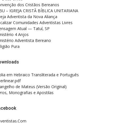
nvenção dos Cristãos Bereanos
BU – IGREJA CRISTÃ BÍBLICA UNITARIANA
reja Adventista da Nova Aliança
calizar Comunidades Adventistas Livres
nsagem Atual — Tatuí, SP
nistério 4 Anjos
nistério Adventista Bereano
ligião Pura
ownloads
blia em Hebraico Transliterada e Português
terlinear.pdf
angelho de Mateus (Versão Original)
vros, Monografias e Apostilas
acebook
ventistas.Com