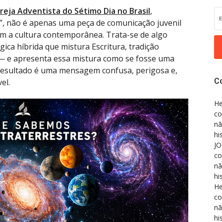
reja Adventista do Sétimo Dia no Brasil
,
”, não é apenas uma peça de comunicação juvenil
com a cultura contemporânea. Trata-se de algo
ica híbrida que mistura Escritura, tradição
— e apresenta essa mistura como se fosse uma
 resultado é uma mensagem confusa, perigosa e,
C
el.
He
co
nã
hi
JO
co
nã
hi
He
co
nã
hi