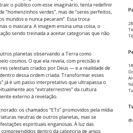
rair o público com esse imaginário, tenta redefinir
Pa
 de “homenzinhos verdes”, mas de “seres perfeitos,
ros mundos e nunca pecaram”. Essa troca
28
nas o mascara. A imagem ensina uma coisa, o
Te
ração sendo treinada a aceitar categorias que não
Te
P
 outros planetas observando a Terra como
pelo cosmos. O que ela revela, com precisão e
18
eres celestiais criados por Deus — e a realidade de
Do
a dentro dessa ordem criada. Transformar esses
Ar
 já é um passo interpretativo que ultrapassa o
Nã
eitualmente aos “extraterrestres” da cultura
Tu
ente externo à revelação.
Tw
ignorado: os chamados “ETs” promovidos pela mídia
aturas neutras de outros planetas, mas se
@a
festações espirituais enganosas. À luz das
 compreendidos dentro da categoria de anjos