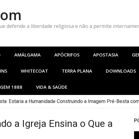
Com
que defende a liberdade religiosa e não a permite intername
O
AMÁLGAMA
APÓCRIFOS
APOSTASIA
GE
INS
WHITECOAT
TERRA PLANA
DOWNLOADS
GEM 1888
VIDA & SAÚDE
ta: Estaria a Humanidade Construindo a Imagem Pré-Besta com
 a Igreja Ensina o Que a
P
To