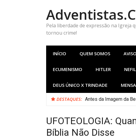
Pular
Adventistas.
para
o
conteúdo
Pela liberdade de expressão na Igreja 
tornou crime!
INÍCIO
QUEM SOMOS
AVIS
ECUMENISMO
HITLER
NEFIL
DEUS ÚNICO X TRINDADE
MENSA
DESTAQUES:
Antes da Imagem da Bes
UFOTEOLOGIA: Quando
Bíblia Não Disse