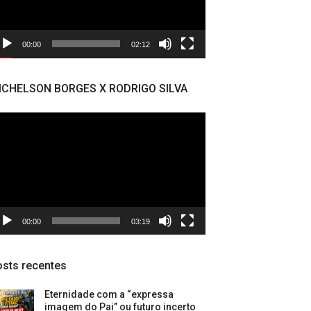
00:00
02:12
ICHELSON BORGES X RODRIGO SILVA
cador
deo
00:00
03:19
sts recentes
Eternidade com a “expressa
imagem do Pai” ou futuro incerto