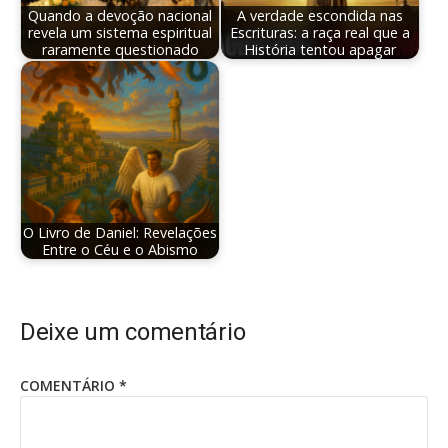
Quando a devoção nacional
A verdade escondida nas
revela um sistema espiritual
Escrituras: a raça real que a
raramente questionado
História tentou apagar
O Livro de Daniel: Revelações
Entre o Céu e o Abismo
Deixe um comentário
COMENTÁRIO
*