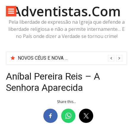
Pular
Adventistas.Com
para
o
Pela liberdade de expressão na Igreja que defende a
conteúdo
liberdade religiosa e não a permite internamente… E
no País onde dizer a Verdade se tornou crime!
NOVOS CÉUS E NOVA TERRA: Não vai sobrar planetinha nem planetão pra nenhum ET! É o que diz a Bíblia
Aníbal Pereira Reis – A
Senhora Aparecida
Share this...