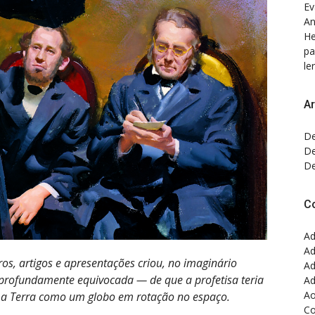
Ev
An
He
pa
ler
Ar
De
De
De
C
Ad
Ad
os, artigos e apresentações criou, no imaginário
Ad
profundamente equivocada — de que a profetisa teria
Ad
Ao
 a Terra como um globo em rotação no espaço.
Co