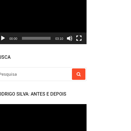
deo
00:00
03:10
USCA
SQUISAR
R:
ODRIGO SILVA: ANTES E DEPOIS
cador
deo