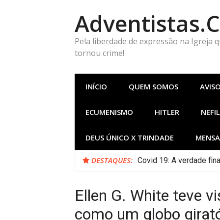
Pular
Adventistas.
para
o
conteúdo
Pela liberdade de expressão na Igreja 
tornou crime!
INÍCIO
QUEM SOMOS
AVIS
ECUMENISMO
HITLER
NEFIL
DEUS ÚNICO X TRINDADE
MENSA
DESTAQUES:
Covid 19: A verdade fi
Ellen G. White teve v
como um globo girató