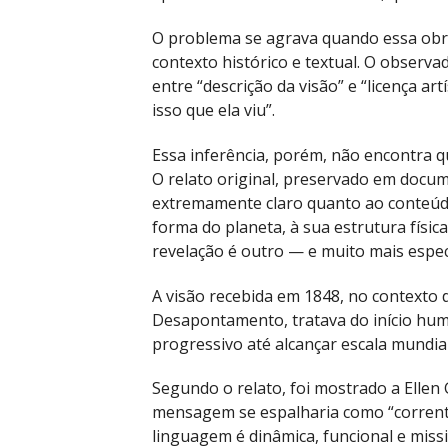
O problema se agrava quando essa obra
contexto histórico e textual. O observa
entre “descrição da visão” e “licença art
isso que ela viu”.
Essa inferência, porém, não encontra qu
O relato original, preservado em docu
extremamente claro quanto ao conteú
forma do planeta, à sua estrutura físi
revelação é outro — e muito mais especí
A visão recebida em 1848, no contexto
Desapontamento, tratava do início humi
progressivo até alcançar escala mundial
Segundo o relato, foi mostrado a Ellen
mensagem se espalharia como “corrente
linguagem é dinâmica, funcional e miss