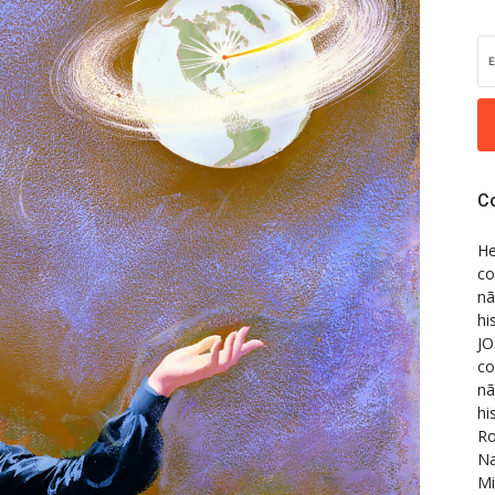
C
He
co
nã
hi
JO
co
nã
hi
Ro
Na
Mi