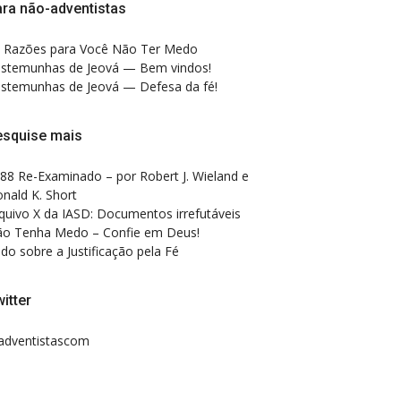
ra não-adventistas
 Razões para Você Não Ter Medo
stemunhas de Jeová — Bem vindos!
stemunhas de Jeová — Defesa da fé!
esquise mais
88 Re-Examinado – por Robert J. Wieland e
nald K. Short
quivo X da IASD: Documentos irrefutáveis
o Tenha Medo – Confie em Deus!
do sobre a Justificação pela Fé
itter
dventistascom