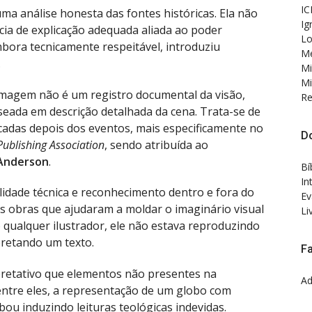
IC
uma análise honesta das fontes históricas. Ela não
Ig
cia de explicação adequada aliada ao poder
Lo
mbora tecnicamente respeitável, introduziu
Me
.
Mi
Mi
magem não é um registro documental da visão,
Re
ada em descrição detalhada da cena. Trata-se de
cadas depois dos eventos, mais especificamente no
D
ublishing Association
, sendo atribuída ao
Anderson
.
Bí
In
lidade técnica e reconhecimento dentro e fora do
Ev
as obras que ajudaram a moldar o imaginário visual
Li
 qualquer ilustrador, ele não estava reproduzindo
pretando um texto.
F
pretativo que elementos não presentes na
Ad
entre eles, a representação de um globo com
ou induzindo leituras teológicas indevidas.