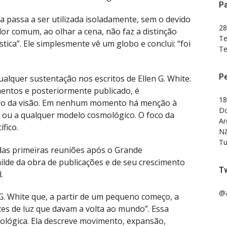
Pa
 passa a ser utilizada isoladamente, sem o devido
28
dor comum, ao olhar a cena, não faz a distinção
Te
ística”. Ele simplesmente vê um globo e conclui: “foi
Te
P
alquer sustentação nos escritos de Ellen G. White.
mentos e posteriormente publicado, é
18
do da visão. Em nenhum momento há menção à
Do
ca ou a qualquer modelo cosmológico. O foco da
Ar
fico.
Nã
Tu
 das primeiras reuniões após o Grande
lde da obra de publicações e de seu crescimento
Tw
.
@a
 G. White que, a partir de um pequeno começo, a
s de luz que davam a volta ao mundo”. Essa
iológica. Ela descreve movimento, expansão,