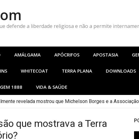
Com
que defende a liberdade religiosa e não a permite intername
O
AMÁLGAMA
APÓCRIFOS
APOSTASIA
GE
INS
WHITECOAT
TERRA PLANA
DOWNLOADS
GEM 1888
VIDA & SAÚDE
nalmente revelada mostrou que Michelson Borges e a Associação
isão que mostrava a Terra
P
rio?
To