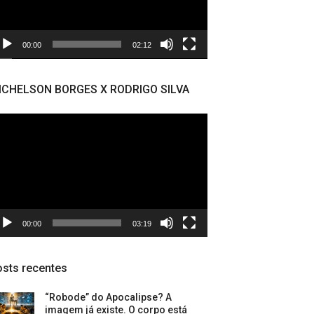
00:00
02:12
ICHELSON BORGES X RODRIGO SILVA
cador
deo
00:00
03:19
sts recentes
“Robode” do Apocalipse? A
imagem já existe. O corpo está