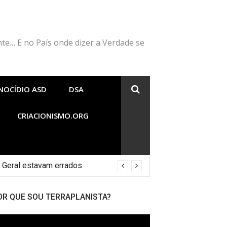
nte… E no País onde dizer a Verdade se
NOCÍDIO ASD
DSA
CRIACIONISMO.ORG
 Geral estavam errados
OR QUE SOU TERRAPLANISTA?
cador