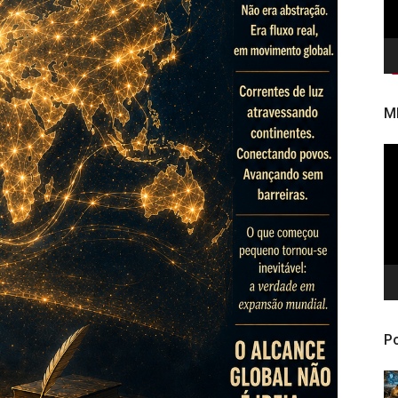
M
To
de
ví
Po