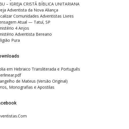
BU – IGREJA CRISTÃ BÍBLICA UNITARIANA
reja Adventista da Nova Aliança
calizar Comunidades Adventistas Livres
nsagem Atual — Tatuí, SP
nistério 4 Anjos
nistério Adventista Bereano
ligião Pura
ownloads
blia em Hebraico Transliterada e Português
terlinear.pdf
angelho de Mateus (Versão Original)
vros, Monografias e Apostilas
acebook
ventistas.Com