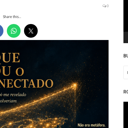
de
0
ví
Share this...
B
PE
PO
R
To
de
ví