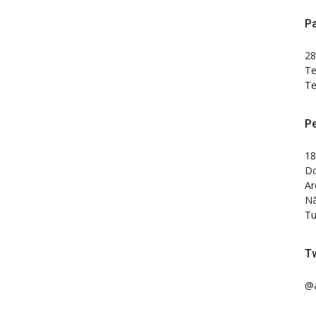
Pa
28
Te
Te
P
18
Do
Ar
Nã
Tu
Tw
@a