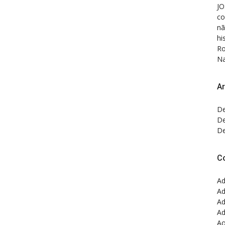
JO
co
nã
hi
Ro
Na
Ar
De
De
De
C
Ad
Ad
Ad
Ad
Ao