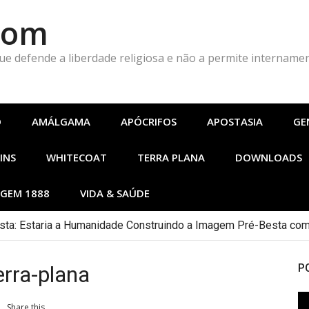
Com
que defende a liberdade religiosa e não a permite intername
O
AMÁLGAMA
APÓCRIFOS
APOSTASIA
GE
INS
WHITECOAT
TERRA PLANA
DOWNLOADS
GEM 1888
VIDA & SAÚDE
ta: Estaria a Humanidade Construindo a Imagem Pré-Besta com
erra-plana
P
To
Share this...