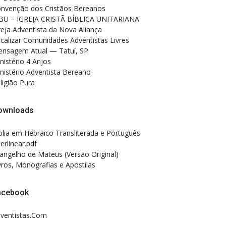
nvenção dos Cristãos Bereanos
BU – IGREJA CRISTÃ BÍBLICA UNITARIANA
reja Adventista da Nova Aliança
calizar Comunidades Adventistas Livres
nsagem Atual — Tatuí, SP
nistério 4 Anjos
nistério Adventista Bereano
ligião Pura
ownloads
blia em Hebraico Transliterada e Português
terlinear.pdf
angelho de Mateus (Versão Original)
vros, Monografias e Apostilas
acebook
ventistas.Com