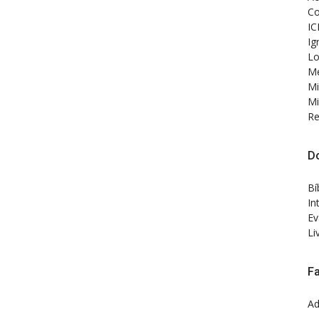
Co
IC
Ig
Lo
Me
Mi
Mi
Re
D
Bí
In
Ev
Li
F
Ad