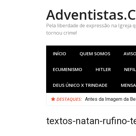
Pular
Adventistas.
para
o
conteúdo
Pela liberdade de expressão na Igreja 
tornou crime!
INÍCIO
QUEM SOMOS
AVIS
ECUMENISMO
HITLER
NEFIL
DEUS ÚNICO X TRINDADE
MENSA
DESTAQUES:
Antes da Imagem da Bes
textos-natan-rufino-t