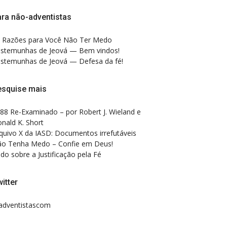
ra não-adventistas
 Razões para Você Não Ter Medo
stemunhas de Jeová — Bem vindos!
stemunhas de Jeová — Defesa da fé!
esquise mais
88 Re-Examinado – por Robert J. Wieland e
nald K. Short
quivo X da IASD: Documentos irrefutáveis
o Tenha Medo – Confie em Deus!
do sobre a Justificação pela Fé
itter
dventistascom