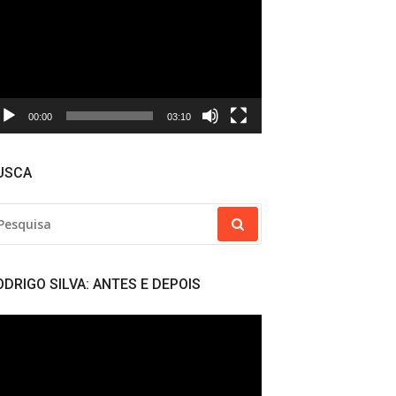
deo
00:00
03:10
USCA
SQUISAR
R:
ODRIGO SILVA: ANTES E DEPOIS
cador
deo