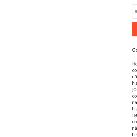
C
He
co
nã
hi
JO
co
nã
hi
He
co
nã
hi