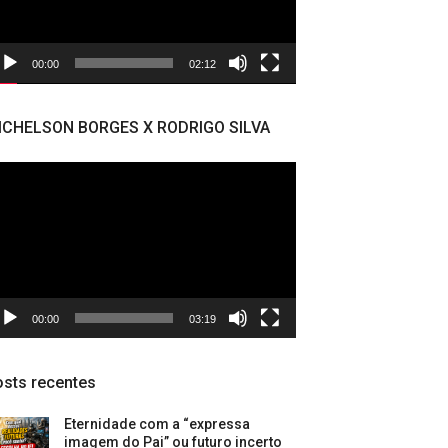
00:00
02:12
ICHELSON BORGES X RODRIGO SILVA
cador
deo
00:00
03:19
sts recentes
Eternidade com a “expressa
imagem do Pai” ou futuro incerto