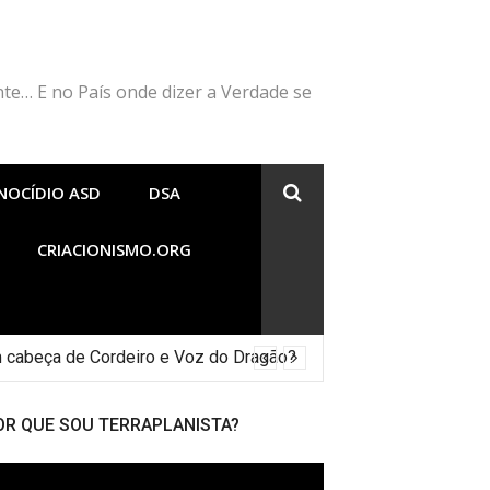
nte… E no País onde dizer a Verdade se
NOCÍDIO ASD
DSA
CRIACIONISMO.ORG
 cabeça de Cordeiro e Voz do Dragão?
OR QUE SOU TERRAPLANISTA?
cador