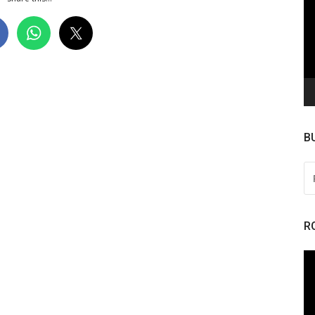
de
ví
B
PE
PO
R
To
de
ví