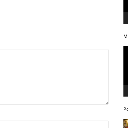
M
To
de
ví
Po