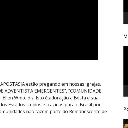
M
To
de
ví
m APOSTASIA estão pregando em nossas igrejas.
DE ADVENTISTA EMERGENTES”, “COMUNIDADE
len White diz: Isto é adoração a Besta e sua
dos Estados Unidos e trazidas para o Brasil por
Po
 comunidades não fazem parte do Remanescente de