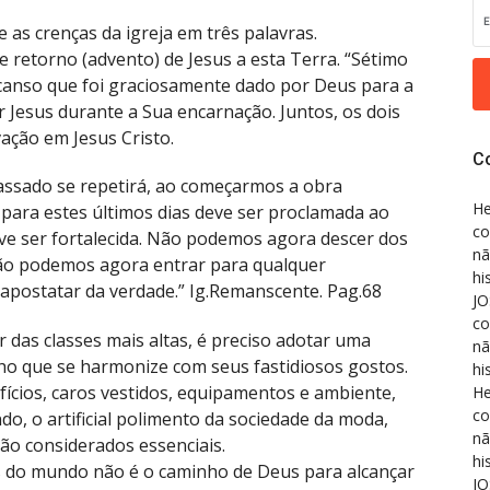
 as crenças da igreja em três palavras.
e retorno (advento) de Jesus a esta Terra. “Sétimo
scanso que foi graciosamente dado por Deus para a
Jesus durante a Sua encarnação. Juntos, os dois
ação em Jesus Cristo.
C
passado se repetirá, ao começarmos a obra
He
 para estes últimos dias deve ser proclamada ao
co
ve ser fortalecida. Não podemos agora descer dos
nã
ão podemos agora entrar para qualquer
hi
a apostatar da verdade.” Ig.Remanscente. Pag.68
JO
co
das classes mais altas, é preciso adotar uma
nã
ho que se harmonize com seus fastidiosos gostos.
hi
fícios, caros vestidos, equipamentos e ambiente,
He
co
, o artificial polimento da sociedade da moda,
nã
 são considerados essenciais.
hi
s do mundo não é o caminho de Deus para alcançar
JO