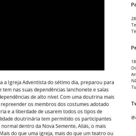
Pa
28
Te
Te
P
18
Do
Ar
Nã
a a Igreja Adventista do sétimo dia, preparou para
Tu
e tem nas suas dependências lanchonete e salas
dependências de alto nível. Com uma doutrina mais
Tw
e repreender os membros dos costumes adotado
ia e a liberdade de usarem todos os tipos de
@a
ilidade doutrinária tem permitido os participantes
o normal dentro da Nova Semente, Aliás, o mais
Mais do que uma igreja, mais do que um teatro ou