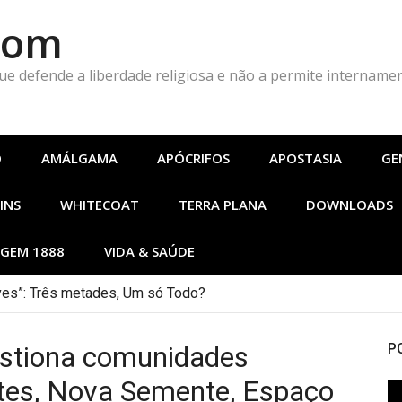
Com
que defende a liberdade religiosa e não a permite intername
O
AMÁLGAMA
APÓCRIFOS
APOSTASIA
GE
INS
WHITECOAT
TERRA PLANA
DOWNLOADS
GEM 1888
VIDA & SAÚDE
es”: Três metades, Um só Todo?
stiona comunidades
P
tes, Nova Semente, Espaço
To