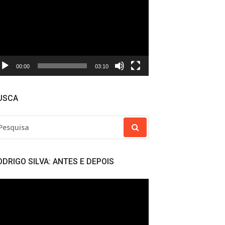
deo
00:00
03:10
USCA
SQUISAR
R:
ODRIGO SILVA: ANTES E DEPOIS
cador
deo