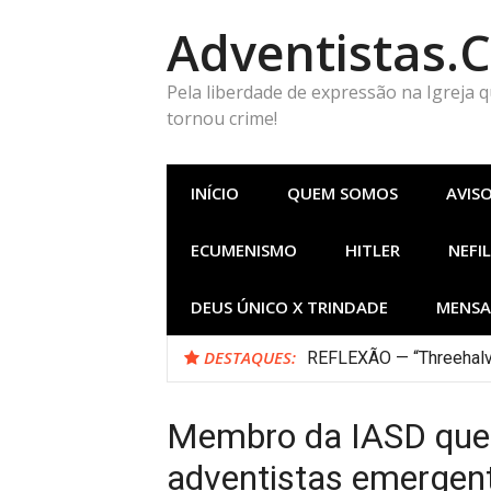
Pular
Adventistas.
para
o
conteúdo
Pela liberdade de expressão na Igreja 
tornou crime!
INÍCIO
QUEM SOMOS
AVIS
ECUMENISMO
HITLER
NEFIL
DEUS ÚNICO X TRINDADE
MENSA
DESTAQUES:
REFLEXÃO — “Threehalv
Membro da IASD que
adventistas emergen