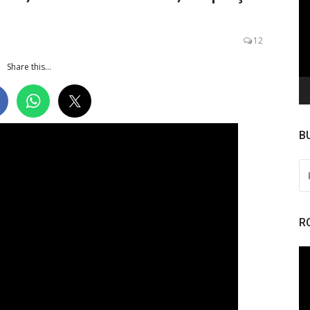
de
ví
12
Share this...
B
PE
PO
R
To
de
ví