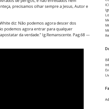
 livrados de perigos, e não enredados nem
IC
onteça, precisamos olhar sempre a Jesus, Autor e
Ig
Lo
Me
n White diz: Não podemos agora descer dos
Mi
ão podemos agora entrar para qualquer
Mi
a apostatar da verdade.” Ig.Remanscente. Pag.68 —
Re
D
Bí
In
Ev
Li
F
Ad