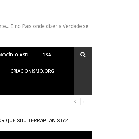
nte… E no País onde dizer a Verdade se
NOCÍDIO ASD
DSA
CRIACIONISMO.ORG
OR QUE SOU TERRAPLANISTA?
cador