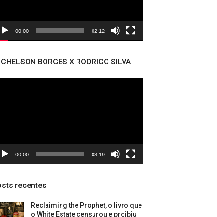
00:00
02:12
ICHELSON BORGES X RODRIGO SILVA
cador
deo
00:00
03:19
sts recentes
Reclaiming the Prophet, o livro que
o White Estate censurou e proibiu