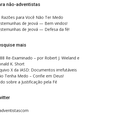
ra não-adventistas
 Razões para Você Não Ter Medo
stemunhas de Jeová — Bem vindos!
stemunhas de Jeová — Defesa da fé!
esquise mais
88 Re-Examinado – por Robert J. Wieland e
nald K. Short
quivo X da IASD: Documentos irrefutáveis
o Tenha Medo – Confie em Deus!
do sobre a Justificação pela Fé
itter
dventistascom