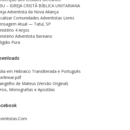
BU – IGREJA CRISTÃ BÍBLICA UNITARIANA
reja Adventista da Nova Aliança
calizar Comunidades Adventistas Livres
nsagem Atual — Tatuí, SP
nistério 4 Anjos
nistério Adventista Bereano
ligião Pura
ownloads
blia em Hebraico Transliterada e Português
terlinear.pdf
angelho de Mateus (Versão Original)
vros, Monografias e Apostilas
acebook
ventistas.Com