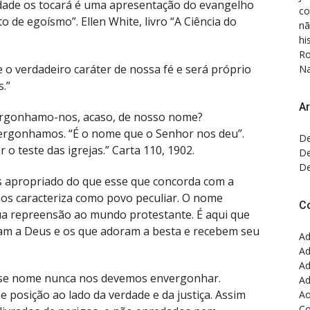
erdade os tocará é uma apresentação do evangelho
co
o de egoísmo”. Ellen White, livro “A Ciência do
nã
hi
Ro
 o verdadeiro caráter de nossa fé e será próprio
Na
.”
Ar
vergonhamo-nos, acaso, de nosso nome?
rgonhamos. “É o nome que o Senhor nos deu”.
De
o teste das igrejas.” Carta 110, 1902.
De
De
 apropriado do que esse que concorda com a
nos caracteriza como povo peculiar. O nome
C
ua repreensão ao mundo protestante. É aqui que
oram a Deus e os que adoram a besta e recebem seu
Ad
Ad
Ad
esse nome nunca nos devemos envergonhar.
Ad
posição ao lado da verdade e da justiça. Assim
Ao
Co