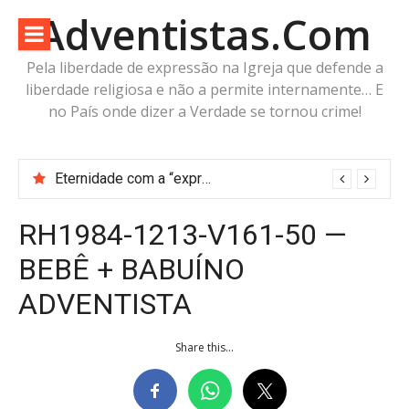
Pular
Adventistas.Com
para
o
Pela liberdade de expressão na Igreja que defende a
conteúdo
liberdade religiosa e não a permite internamente… E
no País onde dizer a Verdade se tornou crime!
Eternidade com a “expressa imagem do Pai” ou futuro incerto com a “imagem da Besta”?
RH1984-1213-V161-50 —
BEBÊ + BABUÍNO
ADVENTISTA
Share this...