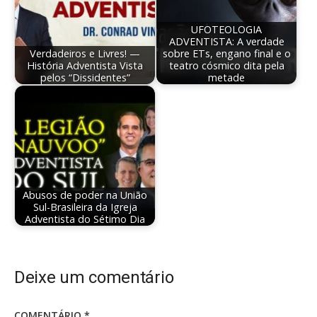
UFOTEOLOGIA
ADVENTISTA: A verdade
Verdadeiros e Livres! —
sobre ETs, engano final e o
História Adventista Vista
teatro cósmico dita pela
pelos “Dissidentes”
metade
Abusos de poder na União
Sul-Brasileira da Igreja
Adventista do Sétimo Dia
Deixe um comentário
COMENTÁRIO
*