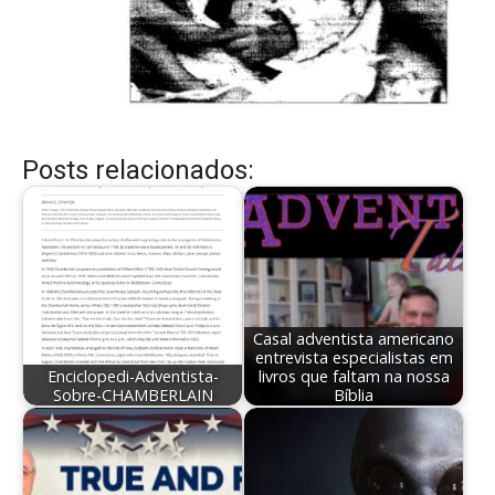
Posts relacionados:
Casal adventista americano
entrevista especialistas em
Enciclopedi-Adventista-
livros que faltam na nossa
Sobre-CHAMBERLAIN
Bíblia