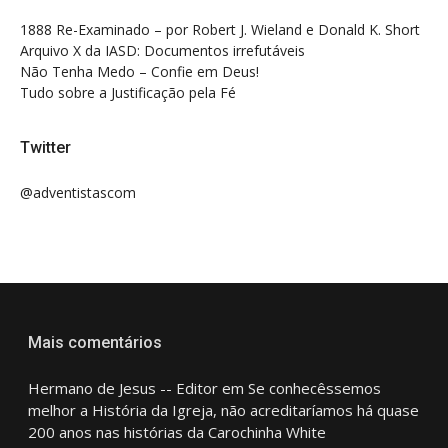
1888 Re-Examinado – por Robert J. Wieland e Donald K. Short
Arquivo X da IASD: Documentos irrefutáveis
Não Tenha Medo – Confie em Deus!
Tudo sobre a Justificação pela Fé
Twitter
@adventistascom
Mais comentários
Hermano de Jesus -- Editor
em
Se conhecêssemos
melhor a História da Igreja, não acreditaríamos há quase
200 anos nas histórias da Carochinha White