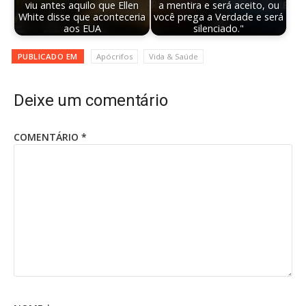
viu antes aquilo que Ellen
a mentira e será aceito, ou
White disse que aconteceria
você prega a Verdade e será
aos EUA
silenciado."
PUBLICADO EM
Apócrifos
Vida & Saúde
Deixe um comentário
COMENTÁRIO
*