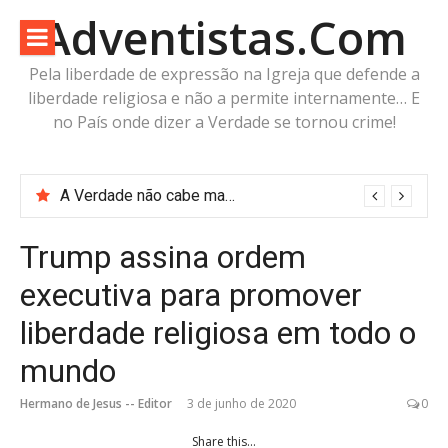
Pular
Adventistas.Com
para
o
Pela liberdade de expressão na Igreja que defende a
conteúdo
liberdade religiosa e não a permite internamente… E
no País onde dizer a Verdade se tornou crime!
Antes do livro RECLAIMING THE PROPHET: O Adventistas.Com já estava fazendo as mesmas perguntas
A Verdade não cabe mais no arquivo da censura da IASD
Trump assina ordem
executiva para promover
liberdade religiosa em todo o
mundo
Hermano de Jesus -- Editor
3 de junho de 2020
0
Share this...