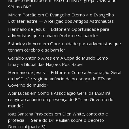
Roberto Machado
em
IASD ou INSD? Igreja Nazista do
Sétimo Dia?
Miriam Porcão
em
O Evangelho Eterno × o Evangelho
Extraterrestre — A Religião dos Antigos Astronautas
Hermano de Jesus -- Editor
em
Oportunidade para
adventistas que tenham cérebro e saibam ler
Estanley do Arco
em
Oportunidade para adventistas que
tenham cérebro e saibam ler
Geraldo Antônio Alves
em
A Copa do Mundo Como
Liturgia Global das Nações Pós-Babel
Hermano de Jesus -- Editor
em
Como a Associação Geral
da IASD irá reagir ao anúncio da presença de ETs no
Governo do mundo?
Aloir Lucas
em
Como a Associação Geral da IASD irá
reagir ao anúncio da presença de ETs no Governo do
mundo?
Joaz Santana Praxedes
em
Ellen White, contexto e
profecia — Série do Dr. Paulien sobre o Decreto
Dominical (parte 3)