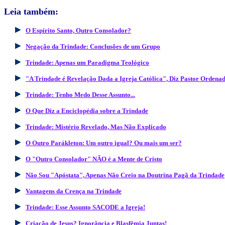
Leia também:
O Espírito Santo, Outro Consolador?
Negação da Trindade: Conclusões de um Grupo
Trindade: Apenas um Paradigma Teológico
"A Trindade é Revelação Dada a Igreja Católica", Diz Pastor Ordena
Trindade: Tenho Medo Desse Assunto...
O Que Diz a Enciclopédia sobre a Trindade
Trindade: Mistério Revelado, Mas Não Explicado
O Outro Parákleton: Um outro igual? Ou mais um ser?
O "Outro Consolador" NÃO é a Mente de Cristo
Não Sou "Apóstata", Apenas Não Creio na Doutrina Pagã da Trindade
Vantagens da Crença na Trindade
Trindade: Esse Assunto SACODE a Igreja!
Criação de Jesus? Ignorância e Blasfêmia Juntas!