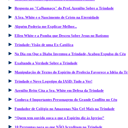
Resposta ao "Calhamaço" do Prof. Azenilto Sobre a Trindade
A Sra. White e o Nascimento de Cristo na Eternidade
Alguém Poderia me Explicar Melhor...
Ellen White e a Pomba que Desceu Sobre Jesus no Batismo
Trindade: Visão de uma Ex-Católica
No Dia em Que o Diabo Inventou a Trindade, Acabou Expulso do Céu
Exaltando a Verdade Sobre a Trindade
Manipulação de Textos do Espírito de Profecia Favorece a Idéia da T
Trindade e Novo Logotipo da IASD: Tudo a Ver!
Azenilto Brito Cita a Sra. White em Defesa da Trindade
Conheça 4 Importantes Personagens do Grande Conflito no Céu
Fundador de Colégio no Amazonas Não Crê Mais na Trindade
“Quem tem ouvido ouça o que o Espírito diz às Igrejas”
10 Perguntas para os que NÃO Acreditam na Trindade