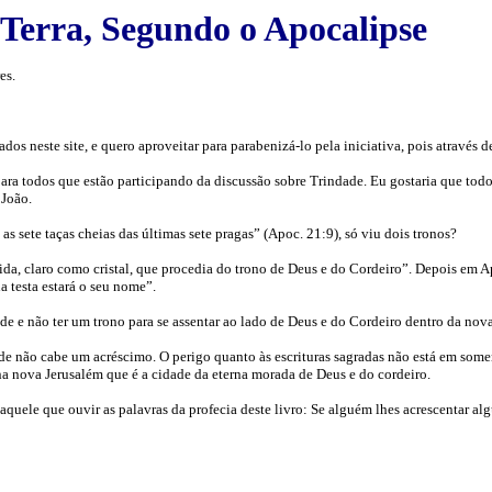
Terra, Segundo o Apocalipse
es.
s neste site, e quero aproveitar para parabenizá-lo pela iniciativa, pois através 
para todos que estão participando da discussão sobre Trindade. Eu gostaria que tod
 João.
 sete taças cheias das últimas sete pragas” (Apoc. 21:9), só viu dois tronos?
ida, claro como cristal, que procedia do trono de Deus e do Cordeiro”. Depois em A
ua testa estará o seu nome”.
ade e não ter um trono para se assentar ao lado de Deus e do Cordeiro dentro da nov
de não cabe um acréscimo. O perigo quanto às escrituras sagradas não está em somen
o na nova Jerusalém que é a cidade da eterna morada de Deus e do cordeiro.
uele que ouvir as palavras da profecia deste livro: Se alguém lhes acrescentar algu