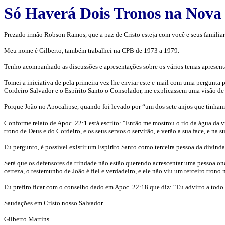
Só Haverá Dois Tronos na Nova 
Prezado irmão Robson Ramos, que a paz de Cristo esteja com você e seus familiar
Meu nome é Gilberto, também trabalhei na CPB de 1973 a 1979.
Tenho acompanhado as discussões e apresentações sobre os vários temas apresentado
Tomei a iniciativa de pela primeira vez lhe enviar este e-mail com uma pergunta 
Cordeiro Salvador e o Espírito Santo o Consolador, me explicassem uma visão de
Porque João no Apocalipse, quando foi levado por “um dos sete anjos que tinham as
Conforme relato de Apoc. 22:1 está escrito: “Então me mostrou o rio da água da v
trono de Deus e do Cordeiro, e os seus servos o servirão, e verão a sua face, e na s
Eu pergunto, é possível existir um Espírito Santo como terceira pessoa da divind
Será que os defensores da trindade não estão querendo acrescentar uma pessoa on
certeza, o testemunho de João é fiel e verdadeiro, e ele não viu um terceiro tron
Eu prefiro ficar com o conselho dado em Apoc. 22:18 que diz: “Eu advirto a todo aq
Saudações em Cristo nosso Salvador.
Gilberto Martins.