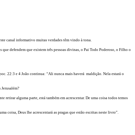
deste canal informativo muitas verdades têm vindo à tona.
os que defendem que existem três pessoas divinas, o Pai Todo Poderoso, o Filho o
poc. 22:3 e 4 João continua: “Ali nunca mais haverá maldição. Nela estará o
a Jerusalém?
te retirar alguma parte, está também em acrescentar. De uma coisa todos temos
ma coisa, Deus lhe acrescentará as pragas que estão escritas neste livro”.