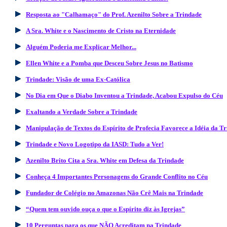
Resposta ao "Calhamaço" do Prof. Azenilto Sobre a Trindade
A Sra. White e o Nascimento de Cristo na Eternidade
Alguém Poderia me Explicar Melhor...
Ellen White e a Pomba que Desceu Sobre Jesus no Batismo
Trindade: Visão de uma Ex-Católica
No Dia em Que o Diabo Inventou a Trindade, Acabou Expulso do Céu
Exaltando a Verdade Sobre a Trindade
Manipulação de Textos do Espírito de Profecia Favorece a Idéia da T
Trindade e Novo Logotipo da IASD: Tudo a Ver!
Azenilto Brito Cita a Sra. White em Defesa da Trindade
Conheça 4 Importantes Personagens do Grande Conflito no Céu
Fundador de Colégio no Amazonas Não Crê Mais na Trindade
“Quem tem ouvido ouça o que o Espírito diz às Igrejas”
10 Perguntas para os que NÃO Acreditam na Trindade