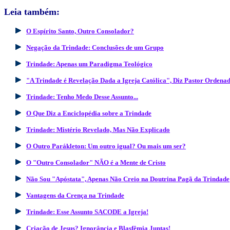
Leia também:
O Espírito Santo, Outro Consolador?
Negação da Trindade: Conclusões de um Grupo
Trindade: Apenas um Paradigma Teológico
"A Trindade é Revelação Dada a Igreja Católica", Diz Pastor Ordena
Trindade: Tenho Medo Desse Assunto...
O Que Diz a Enciclopédia sobre a Trindade
Trindade: Mistério Revelado, Mas Não Explicado
O Outro Parákleton: Um outro igual? Ou mais um ser?
O "Outro Consolador" NÃO é a Mente de Cristo
Não Sou "Apóstata", Apenas Não Creio na Doutrina Pagã da Trindade
Vantagens da Crença na Trindade
Trindade: Esse Assunto SACODE a Igreja!
Criação de Jesus? Ignorância e Blasfêmia Juntas!