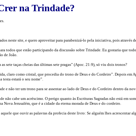
Crer na Trindade?
es.
s neste site, e quero aproveitar para parabenizá-lo pela iniciativa, pois através 
para todos que estão participando da discussão sobre Trindade. Eu gostaria que tod
ão de João.
s sete taças cheias das últimas sete pragas” (Apoc. 21:9), só viu dois tronos?
ida, claro como cristal, que procedia do trono de Deus e do Cordeiro”. Depois em A
ua testa estará o seu nome”.
ade e não ter um trono para se assentar ao lado de Deus e do Cordeiro dentro da no
nde não cabe um acréscimo. O perigo quanto às Escrituras Sagradas não está em som
o na Nova Jerusalém, que é a cidade da eterna morada de Deus e do cordeiro.
quele que ouvir as palavras da profecia deste livro: Se alguém lhes acrescentar alg