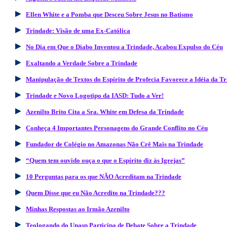
Ellen White e a Pomba que Desceu Sobre Jesus no Batismo
Trindade: Visão de uma Ex-Católica
No Dia em Que o Diabo Inventou a Trindade, Acabou Expulso do Céu
Exaltando a Verdade Sobre a Trindade
Manipulação de Textos do Espírito de Profecia Favorece a Idéia da T
Trindade e Novo Logotipo da IASD: Tudo a Ver!
Azenilto Brito Cita a Sra. White em Defesa da Trindade
Conheça 4 Importantes Personagens do Grande Conflito no Céu
Fundador de Colégio no Amazonas Não Crê Mais na Trindade
“Quem tem ouvido ouça o que o Espírito diz às Igrejas”
10 Perguntas para os que NÃO Acreditam na Trindade
Quem Disse que eu Não Acredito na Trindade???
Minhas Respostas ao Irmão Azenilto
Teologando do Unasp Participa de Debate Sobre a Trindade