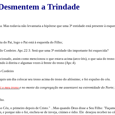
a Desmentem a Trindade
. Mas todavia não levantaria a hipótese que uma 3ª entidade está presente à esque
ta do Pai, logo o Pai está à esquerda do Filho;
o Cordeiro. Apc.22:3. Será que uma 3ª entidade tão importante foi esquecida?
ncionado, assim como mencionou o que estava acima (arco-íris), o que saia do trono
do à direita e algumas vezes à frente do trono (Apc.4).
o Cordeiro
quis um dia colocar seu trono acima do trono do altíssimo; e foi expulso do céu.
ei o meu trono
e no monte da congregação me assentarei na extremidade do Norte; 
lho.
no Céu, o primeiro depois de Cristo." ...Mas quando Deus disse a Seu Filho: "Faça
e porque não o foi, encheu-se de inveja, ciúmes e ódio. Ele desejou receber no céu