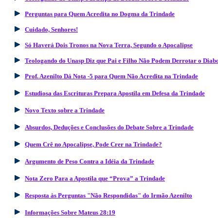
Perguntas para Quem Acredita no Dogma da Trindade
Cuidado, Senhores!
Só Haverá Dois Tronos na Nova Terra, Segundo o Apocalipse
Teologando do Unasp Diz que Pai e Filho Não Podem Derrotar o Diab
Prof. Azenilto Dá Nota -5 para Quem Não Acredita na Trindade
Estudiosa das Escrituras Prepara Apostila em Defesa da Trindade
Novo Texto sobre a Trindade
Absurdos, Deduções e Conclusões do Debate Sobre a Trindade
Quem Crê no Apocalipse, Pode Crer na Trindade?
Argumento de Peso Contra a Idéia da Trindade
Nota Zero Para a Apostila que “Prova” a Trindade
Resposta às Perguntas "Não Respondidas" do Irmão Azenilto
Informações Sobre Mateus 28:19