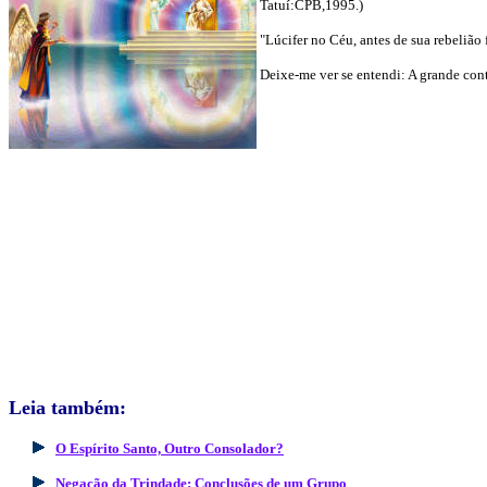
Tatuí:CPB,1995.)
"Lúcifer no Céu, antes de sua rebeliã
Deixe-me ver se entendi: A grande cont
Leia também:
O Espírito Santo, Outro Consolador?
Negação da Trindade: Conclusões de um Grupo