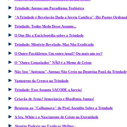
Trindade: Apenas um Paradigma Teológico
"A Trindade é Revelação Dada a Igreja Católica", Diz Pastor Ordena
Trindade: Tenho Medo Desse Assunto...
O Que Diz a Enciclopédia sobre a Trindade
Trindade: Mistério Revelado, Mas Não Explicado
O Outro Parákleton: Um outro igual? Ou mais um ser?
O "Outro Consolador" NÃO é a Mente de Cristo
Não Sou "Apóstata", Apenas Não Creio na Doutrina Pagã da Trindade
Vantagens da Crença na Trindade
Trindade: Esse Assunto SACODE a Igreja!
Criação de Jesus? Ignorância e Blasfêmia Juntas!
Resposta ao "Calhamaço" do Prof. Azenilto Sobre a Trindade
A Sra. White e o Nascimento de Cristo na Eternidade
Alguém Poderia me Explicar Melhor...