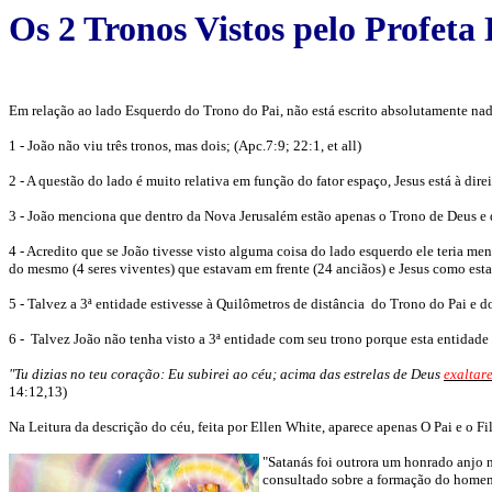
Os 2 Tronos Vistos pelo Profet
Em relação ao lado Esquerdo do Trono do Pai, não está escrito absolutamente nada
1 - João não viu três tronos, mas dois; (Apc.7:9; 22:1, et all)
2 - A questão do lado é muito relativa em função do fator espaço, Jesus está à direi
3 - João menciona que dentro da Nova Jerusalém estão apenas o Trono de Deus e d
4 - Acredito que se João tivesse visto alguma coisa do lado esquerdo ele teria me
do mesmo (4 seres viventes) que estavam em frente (24 anciãos) e Jesus como estan
5 - Talvez a 3ª entidade estivesse à Quilômetros de distância do Trono do Pai e d
6 - Talvez João não tenha visto a 3ª entidade com seu trono porque esta entidade 
"Tu dizias no teu coração: Eu subirei ao céu; acima das estrelas de Deus
exaltar
14:12,13)
Na Leitura da descrição do céu, feita por Ellen White, aparece apenas O Pai e o Fi
"Satanás foi outrora um honrado anjo 
consultado sobre a formação do homem, 