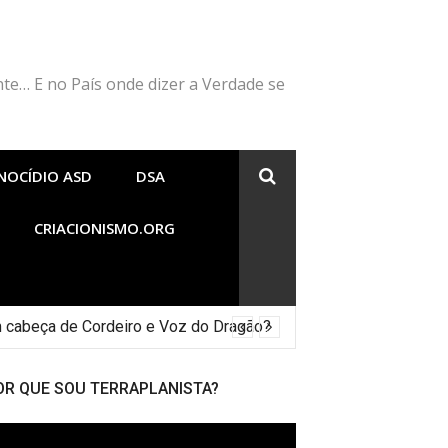
nte… E no País onde dizer a Verdade se
NOCÍDIO ASD
DSA
CRIACIONISMO.ORG
 cabeça de Cordeiro e Voz do Dragão?
OR QUE SOU TERRAPLANISTA?
cador