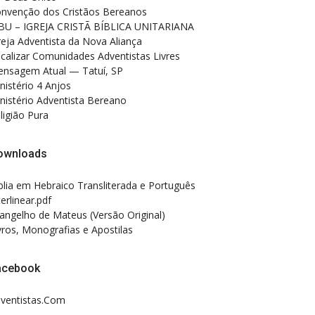
nvenção dos Cristãos Bereanos
BU – IGREJA CRISTÃ BÍBLICA UNITARIANA
reja Adventista da Nova Aliança
calizar Comunidades Adventistas Livres
nsagem Atual — Tatuí, SP
nistério 4 Anjos
nistério Adventista Bereano
ligião Pura
ownloads
blia em Hebraico Transliterada e Português
terlinear.pdf
angelho de Mateus (Versão Original)
vros, Monografias e Apostilas
acebook
ventistas.Com