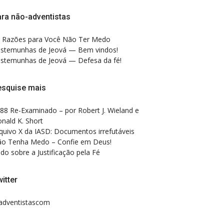
ra não-adventistas
 Razões para Você Não Ter Medo
stemunhas de Jeová — Bem vindos!
stemunhas de Jeová — Defesa da fé!
esquise mais
88 Re-Examinado – por Robert J. Wieland e
nald K. Short
quivo X da IASD: Documentos irrefutáveis
o Tenha Medo – Confie em Deus!
do sobre a Justificação pela Fé
itter
dventistascom