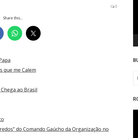
de
0
ví
Share this...
 Papa
B
es que me Calem
PE
PO
 Chega ao Brasil
R
To
co
de
ví
gredos” do Comando Gaúcho da Organização no