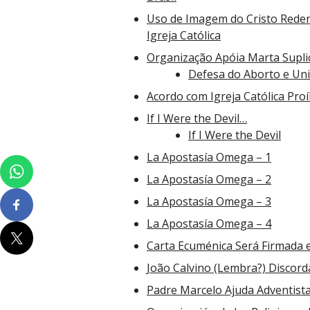
Uso de Imagem do Cristo Rede
Igreja Católica
Organização Apóia Marta Suplic
Defesa do Aborto e Un
Acordo com Igreja Católica Pro
If I Were the Devil…
If I Were the Devil
La Apostasía Omega – 1
La Apostasía Omega – 2
La Apostasía Omega – 3
La Apostasía Omega – 4
Carta Ecuménica Será Firmada e
João Calvino (Lembra?) Discord
Padre Marcelo Ajuda Adventist