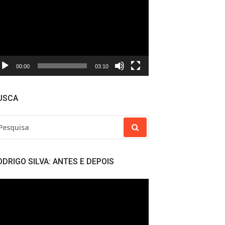
deo
00:00
03:10
USCA
SQUISAR
R:
ODRIGO SILVA: ANTES E DEPOIS
cador
deo