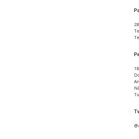
Pa
28
Te
Te
P
18
Do
Ar
Nã
Tu
Tw
@a