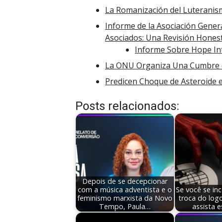
La Romanización del Luterani
Informe de la Asociación Gener
Asociados: Una Revisión Hones
Informe Sobre Hope In
La ONU Organiza Una Cumbre d
Predicen Choque de Asteroide e
Posts relacionados:
Depois de se decepcionar
com a música adventista e o
Se você se i
feminismo marxista da Novo
troca do logo
Tempo, Paula…
assista e