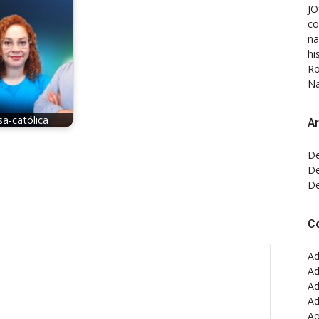
JO
co
nã
hi
Ro
Na
sa-católica
Ar
De
De
De
C
Ad
Ad
Ad
Ad
Ao