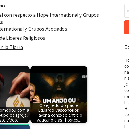
smo
al con respecto a Hope International y Grupos
ta
ternational y Grupos Asociados
e Lideres Religiosos
n la Tierra
C
He
co
nã
hi
JO
co
nã
hi
O segredo do padre
He
ncomodou com a
Eduardo Vasconcelos:
co
tipo da Igreja,
Haveria conexão entre o
ste vídeo...
Vaticano e as "hostes…
nã
hi