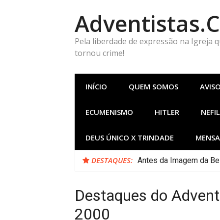
Pular
Adventistas.
para
o
conteúdo
Pela liberdade de expressão na Igreja 
tornou crime!
INÍCIO
QUEM SOMOS
AVIS
ECUMENISMO
HITLER
NEFIL
DEUS ÚNICO X TRINDADE
MENSA
DESTAQUES:
Antes da Imagem da Bes
Destaques do Advent
2000