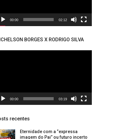
00:00
02:12
ICHELSON BORGES X RODRIGO SILVA
cador
deo
00:00
03:19
sts recentes
Eternidade com a “expressa
imagem do Pai” ou futuro incerto