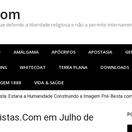
Com
que defende a liberdade religiosa e não a permite intername
O
AMÁLGAMA
APÓCRIFOS
APOSTASIA
GE
INS
WHITECOAT
TERRA PLANA
DOWNLOADS
GEM 1888
VIDA & SAÚDE
ta: Estaria a Humanidade Construindo a Imagem Pré-Besta com
istas.Com em Julho de
P
To