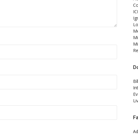
Co
IC
Ig
Lo
Me
Mi
Mi
Re
D
Bí
In
Ev
Li
F
Ad