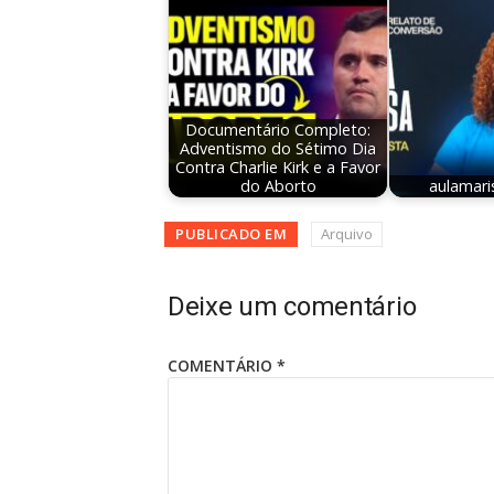
Documentário Completo:
Adventismo do Sétimo Dia
Contra Charlie Kirk e a Favor
do Aborto
aulamari
PUBLICADO EM
Arquivo
Deixe um comentário
COMENTÁRIO
*